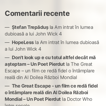
Comentarii recente
Ștefan Trepăduș
la
Am intrat în lumea
dubioasă a lui John Wick 4
HopeLess
la
Am intrat în lumea dubioasă
a lui John Wick 4
Don't look up e cu totul altfel decât mă
așteptam – Un Poet Pierdut
la
The Great
Escape – un film ce redă fidel o întâmplare
reală din Al Doilea Război Mondial
The Great Escape - un film ce redă fidel
o întâmplare reală din Al Doilea Război
Mondial – Un Poet Pierdut
la
Doctor Who
între secole