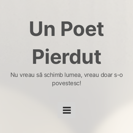
Skip
to
Un Poet
content
Pierdut
Nu vreau să schimb lumea, vreau doar s-o
povestesc!