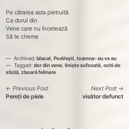
Pe cărarea asta pietruită
Ca dorul din
Vene care nu încetează
Să te cheme
Archived:
blacat
,
PoeVești
,
toamna- eu vs eu
Tagged:
dor din vene
,
liniște sufocată
,
ochi de
sticlă
,
zboară felinare
Navigare
Previous
N
Previous Post
Next Post
post:
po
Pereți de piele
visător defunct
în
articole