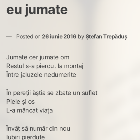
eu jumate
Posted on
26 iunie 2016
by
Ștefan Trepăduș
Jumate cer jumate om
Restul s-a pierdut la montaj
Între jaluzele nedumerite
În pereții ăștia se zbate un suflet
Piele și os
L-a mâncat viața
Învăț să număr din nou
Iubiri pierdute