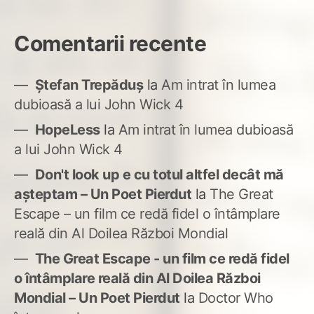
Comentarii recente
Ștefan Trepăduș
la
Am intrat în lumea
dubioasă a lui John Wick 4
HopeLess
la
Am intrat în lumea dubioasă
a lui John Wick 4
Don't look up e cu totul altfel decât mă
așteptam – Un Poet Pierdut
la
The Great
Escape – un film ce redă fidel o întâmplare
reală din Al Doilea Război Mondial
The Great Escape - un film ce redă fidel
o întâmplare reală din Al Doilea Război
Mondial – Un Poet Pierdut
la
Doctor Who