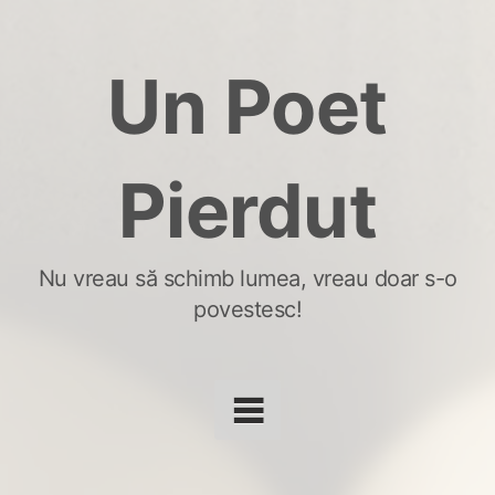
Skip
to
Un Poet
content
Pierdut
Nu vreau să schimb lumea, vreau doar s-o
povestesc!