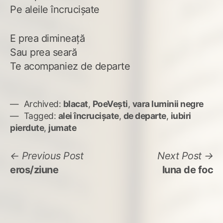
Pe aleile încrucișate
E prea dimineață
Sau prea seară
Te acompaniez de departe
Archived:
blacat
,
PoeVești
,
vara luminii negre
Tagged:
alei încrucișate
,
de departe
,
iubiri
pierdute
,
jumate
Navigare
Previous
N
Previous Post
Next Post
post:
po
eros/ziune
luna de foc
în
articole