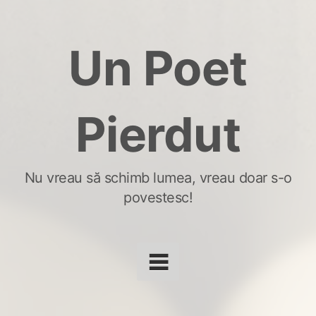
Skip
to
Un Poet
content
Pierdut
Nu vreau să schimb lumea, vreau doar s-o
povestesc!