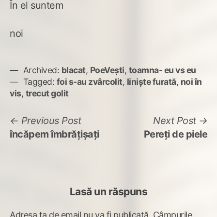
În el suntem
noi
Archived:
blacat
,
PoeVești
,
toamna- eu vs eu
Tagged:
foi s-au zvârcolit
,
liniște furată
,
noi în
vis
,
trecut golit
Navigare
Previous
N
Previous Post
Next Post
post:
po
încăpem îmbrățișați
Pereți de piele
în
articole
Lasă un răspuns
Adresa ta de email nu va fi publicată.
Câmpurile