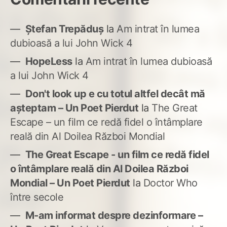
Ștefan Trepăduș
la
Am intrat în lumea
dubioasă a lui John Wick 4
HopeLess
la
Am intrat în lumea dubioasă
a lui John Wick 4
Don't look up e cu totul altfel decât mă
așteptam – Un Poet Pierdut
la
The Great
Escape – un film ce redă fidel o întâmplare
reală din Al Doilea Război Mondial
The Great Escape - un film ce redă fidel
o întâmplare reală din Al Doilea Război
Mondial – Un Poet Pierdut
la
Doctor Who
între secole
M-am informat despre dezinformare –