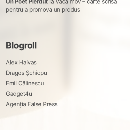
Un Poet Pierdut
la
Vaca mov – carte scrisă
pentru a promova un produs
Blogroll
Alex Haivas
Dragoș Șchiopu
Emil Călinescu
Gadget4u
Agenția False Press