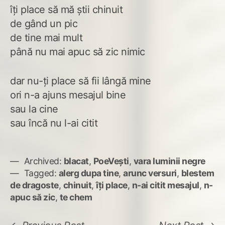
îți place să mă știi chinuit
de gând un pic
de tine mai mult
până nu mai apuc să zic nimic
dar nu-ți place să fii lângă mine
ori n-a ajuns mesajul bine
sau la cine
sau încă nu l-ai citit
Archived:
blacat
,
PoeVești
,
vara luminii negre
Tagged:
alerg dupa tine
,
arunc versuri
,
blestem
de dragoste
,
chinuit
,
îți place
,
n-ai citit mesajul
,
n-
apuc să zic
,
te chem