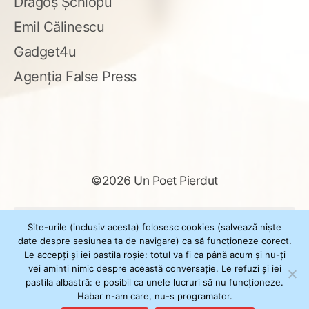
Dragoș Șchiopu
Emil Călinescu
Gadget4u
Agenția False Press
©2026 Un Poet Pierdut
Caută
Site-urile (inclusiv acesta) folosesc cookies (salvează niște
după:
date despre sesiunea ta de navigare) ca să funcționeze corect.
Le accepți și iei pastila roșie: totul va fi ca până acum și nu-ți
vei aminti nimic despre această conversație. Le refuzi și iei
pastila albastră: e posibil ca unele lucruri să nu funcționeze.
Powered by
WordPress
Habar n-am care, nu-s programator.
Theme
XSimply
by Il Jester