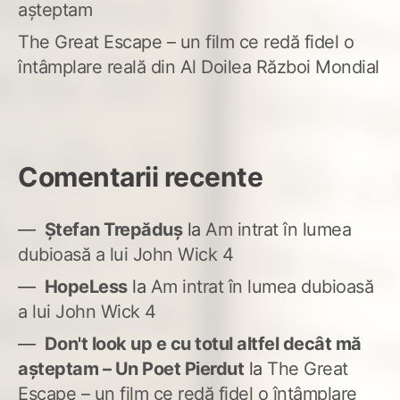
așteptam
The Great Escape – un film ce redă fidel o
întâmplare reală din Al Doilea Război Mondial
Comentarii recente
Ștefan Trepăduș
la
Am intrat în lumea
dubioasă a lui John Wick 4
HopeLess
la
Am intrat în lumea dubioasă
a lui John Wick 4
Don't look up e cu totul altfel decât mă
așteptam – Un Poet Pierdut
la
The Great
Escape – un film ce redă fidel o întâmplare