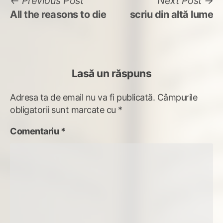
Navigare
Previous
N
Previous Post
Next Post
post:
po
All the reasons to die
scriu din altă lume
în
articole
Lasă un răspuns
Adresa ta de email nu va fi publicată.
Câmpurile
obligatorii sunt marcate cu
*
Comentariu
*