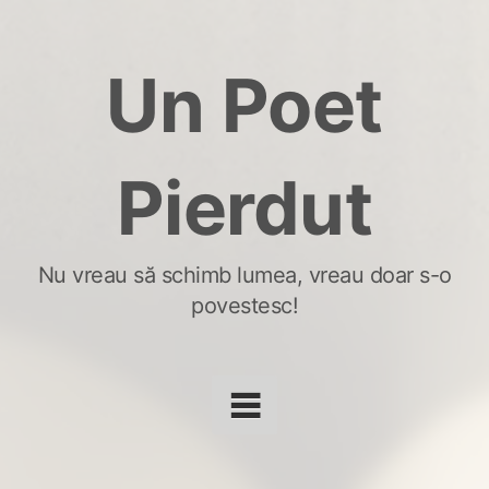
Skip
to
Un Poet
content
Pierdut
Nu vreau să schimb lumea, vreau doar s-o
povestesc!