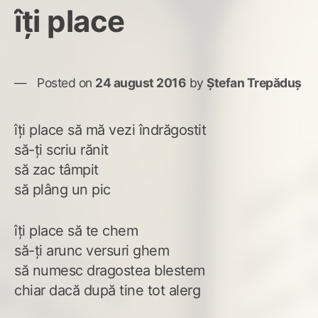
îți place
Posted on
24 august 2016
by
Ștefan Trepăduș
îți place să mă vezi îndrăgostit
să-ți scriu rănit
să zac tâmpit
să plâng un pic
îți place să te chem
să-ți arunc versuri ghem
să numesc dragostea blestem
chiar dacă după tine tot alerg