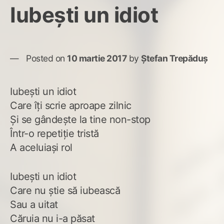
Iubești un idiot
Posted on
10 martie 2017
by
Ștefan Trepăduș
Iubești un idiot
Care îți scrie aproape zilnic
Și se gândește la tine non-stop
Într-o repetiție tristă
A aceluiași rol
Iubești un idiot
Care nu știe să iubească
Sau a uitat
Căruia nu i-a păsat