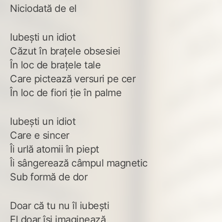
Niciodată de el
Iubești un idiot
Căzut în brațele obsesiei
În loc de brațele tale
Care pictează versuri pe cer
În loc de fiori ție în palme
Iubești un idiot
Care e sincer
Îi urlă atomii în piept
Îi sângerează câmpul magnetic
Sub formă de dor
Doar că tu nu îl iubești
El doar își imaginează