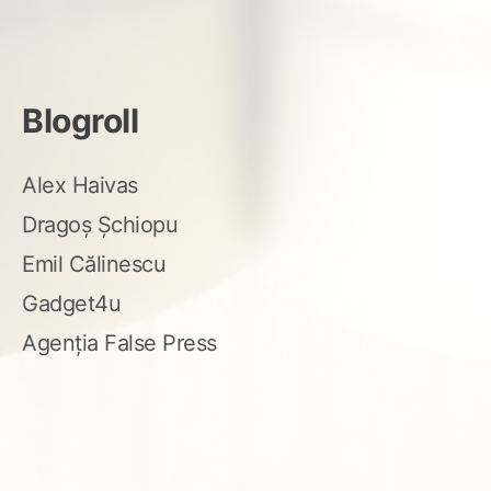
Blogroll
Alex Haivas
Dragoș Șchiopu
Emil Călinescu
Gadget4u
Agenția False Press