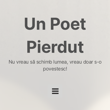
Skip
to
Un Poet
content
Pierdut
Nu vreau să schimb lumea, vreau doar s-o
povestesc!