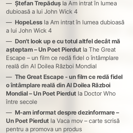
Ștefan Trepăduș
la
Am intrat în lumea
dubioasă a lui John Wick 4
HopeLess
la
Am intrat în lumea dubioasă
a lui John Wick 4
Don't look up e cu totul altfel decât mă
așteptam – Un Poet Pierdut
la
The Great
Escape – un film ce redă fidel o întâmplare
reală din Al Doilea Război Mondial
The Great Escape - un film ce redă fidel
o întâmplare reală din Al Doilea Război
Mondial – Un Poet Pierdut
la
Doctor Who
între secole
M-am informat despre dezinformare –
Un Poet Pierdut
la
Vaca mov – carte scrisă
pentru a promova un produs