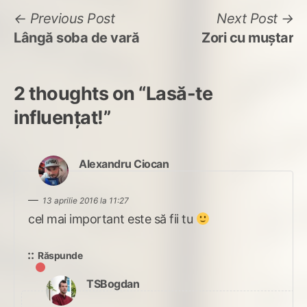
Navigare
Previous
N
Previous Post
Next Post
post:
po
Lângă soba de vară
Zori cu muștar
în
articole
2 thoughts on “
Lasă-te
influențat!
”
spune:
Alexandru Ciocan
13 aprilie 2016 la 11:27
cel mai important este să fii tu
Răspunde
spune:
TSBogdan