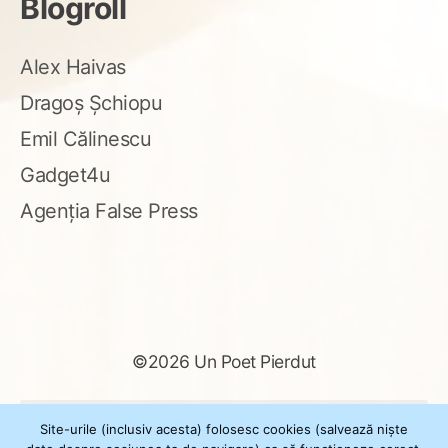
Blogroll
Alex Haivas
Dragoș Șchiopu
Emil Călinescu
Gadget4u
Agenția False Press
©2026 Un Poet Pierdut
Caută
Site-urile (inclusiv acesta) folosesc cookies (salvează niște
după: