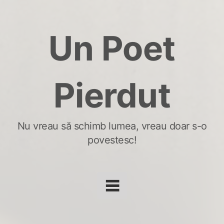
Skip
to
Un Poet
content
Pierdut
Nu vreau să schimb lumea, vreau doar s-o
povestesc!