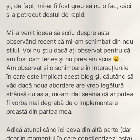
și, de fapt, mi-ar fi fost greu să nu o fac, căci
s-a petrecut destul de rapid.
Mi-a venit ideea să scriu despre asta
observând recent că mi-am schimbat din nou
stilul. Voi nu știu dacă ați observat pentru că
am fost cam leneș și nu prea am scris
.
Am observat și o schimbare în interacțiunile
în care este implicat acest blog și, căutând să
văd dacă noua abordare are vreo legătură
strânsă cu asta, mi-am dat seama că ar putea
fi vorba mai degrabă de o implementare
proastă din partea mea.
Adică atunci când iei ceva din altă parte (dar
doar în momentul în care conștientizezi asta)