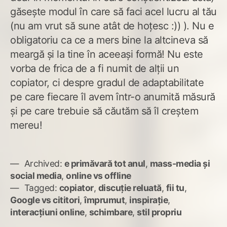
găsește modul în care să faci acel lucru al tău
(nu am vrut să sune atât de hoțesc :)) ). Nu e
obligatoriu ca ce a mers bine la altcineva să
meargă și la tine în aceeași formă! Nu este
vorba de frica de a fi numit de alții un
copiator, ci despre gradul de adaptabilitate
pe care fiecare îl avem într-o anumită măsură
și pe care trebuie să căutăm să îl creștem
mereu!
Archived:
e primăvară tot anul
,
mass-media și
social media
,
online vs offline
Tagged:
copiator
,
discuție reluată
,
fii tu
,
Google vs cititori
,
împrumut
,
inspirație
,
interacțiuni online
,
schimbare
,
stil propriu