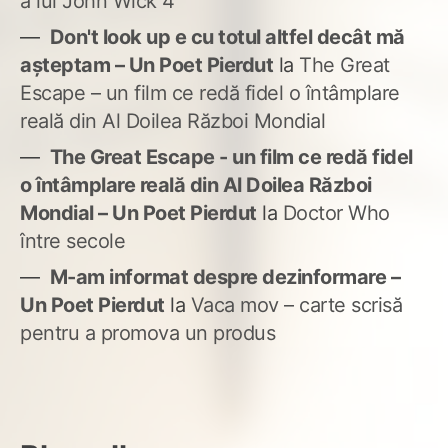
a lui John Wick 4
Don't look up e cu totul altfel decât mă
așteptam – Un Poet Pierdut
la
The Great
Escape – un film ce redă fidel o întâmplare
reală din Al Doilea Război Mondial
The Great Escape - un film ce redă fidel
o întâmplare reală din Al Doilea Război
Mondial – Un Poet Pierdut
la
Doctor Who
între secole
M-am informat despre dezinformare –
Un Poet Pierdut
la
Vaca mov – carte scrisă
pentru a promova un produs