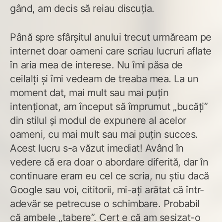
gând, am decis să reiau discuția.
Până spre sfârșitul anului trecut urmăream pe
internet doar oameni care scriau lucruri aflate
în aria mea de interese. Nu îmi păsa de
ceilalți și îmi vedeam de treaba mea. La un
moment dat, mai mult sau mai puțin
intenționat, am început să împrumut „bucăți”
din stilul și modul de expunere al acelor
oameni, cu mai mult sau mai puțin succes.
Acest lucru s-a văzut imediat! Având în
vedere că era doar o abordare diferită, dar în
continuare eram eu cel ce scria, nu știu dacă
Google sau voi, cititorii, mi-ați arătat că într-
adevăr se petrecuse o schimbare. Probabil
că ambele „tabere”. Cert e că am sesizat-o