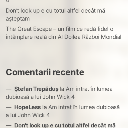
4
Don’t look up e cu totul altfel decât mă
așteptam
The Great Escape – un film ce redă fidel o
întâmplare reală din Al Doilea Război Mondial
Comentarii recente
Ștefan Trepăduș
la
Am intrat în lumea
dubioasă a lui John Wick 4
HopeLess
la
Am intrat în lumea dubioasă
a lui John Wick 4
Don't look up e cu totul altfel decât mă