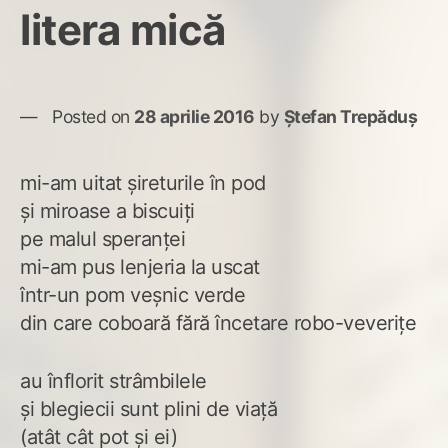
litera mică
Posted on
28 aprilie 2016
by
Ștefan Trepăduș
mi-am uitat șireturile în pod
și miroase a biscuiți
pe malul speranței
mi-am pus lenjeria la uscat
într-un pom veșnic verde
din care coboară fără încetare robo-veverițe
au înflorit strâmbilele
și blegiecii sunt plini de viață
(atât cât pot și ei)