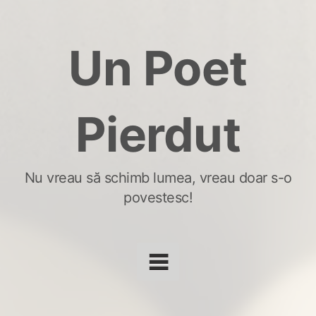
Skip
to
Un Poet
content
Pierdut
Nu vreau să schimb lumea, vreau doar s-o
povestesc!