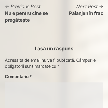
Navigare
Previous
N
Previous Post
Next Post
post:
po
Nu e pentru cine se
Păianjen în frac
în
pregătește
articole
Lasă un răspuns
Adresa ta de email nu va fi publicată.
Câmpurile
obligatorii sunt marcate cu
*
Comentariu
*