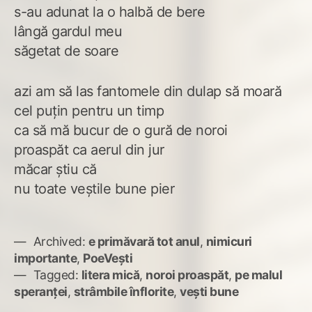
s-au adunat la o halbă de bere
lângă gardul meu
săgetat de soare
azi am să las fantomele din dulap să moară
cel puțin pentru un timp
ca să mă bucur de o gură de noroi
proaspăt ca aerul din jur
măcar știu că
nu toate veștile bune pier
Archived:
e primăvară tot anul
,
nimicuri
importante
,
PoeVești
Tagged:
litera mică
,
noroi proaspăt
,
pe malul
speranței
,
strâmbile înflorite
,
vești bune