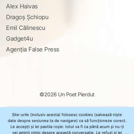
Alex Haivas
Dragoș Șchiopu
Emil Călinescu
Gadget4u
Agenția False Press
©2026 Un Poet Pierdut
Caută
Site-urile (inclusiv acesta) folosesc cookies (salvează niște
după:
date despre sesiunea ta de navigare) ca să funcționeze corect.
Le accepți și iei pastila roșie: totul va fi ca până acum și nu-ți
vei aminti nimic despre această conversație. Le refuzi și iei