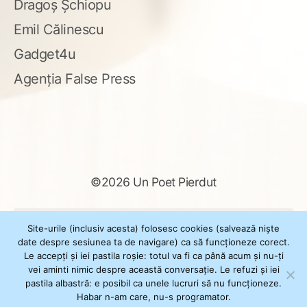
Dragoș Șchiopu
Emil Călinescu
Gadget4u
Agenția False Press
©2026 Un Poet Pierdut
Caută
Site-urile (inclusiv acesta) folosesc cookies (salvează niște
după:
date despre sesiunea ta de navigare) ca să funcționeze corect.
Le accepți și iei pastila roșie: totul va fi ca până acum și nu-ți
vei aminti nimic despre această conversație. Le refuzi și iei
pastila albastră: e posibil ca unele lucruri să nu funcționeze.
Powered by
WordPress
Habar n-am care, nu-s programator.
Theme
XSimply
by Il Jester