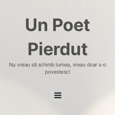
Skip
to
Un Poet
content
Pierdut
Nu vreau să schimb lumea, vreau doar s-o
povestesc!