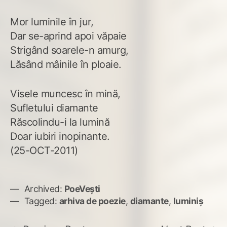
Mor luminile în jur,
Dar se-aprind apoi văpaie
Strigând soarele-n amurg,
Lăsând mâinile în ploaie.
Visele muncesc în mină,
Sufletului diamante
Răscolindu-i la lumină
Doar iubiri inopinante.
(25-OCT-2011)
Archived:
PoeVești
Tagged:
arhiva de poezie
,
diamante
,
luminiş