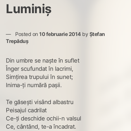
Luminiş
Posted on
10 februarie 2014
by
Ștefan
Trepăduș
Din umbre se naşte în suflet
Înger scufundat în lacrimi,
Simţirea trupului în sunet;
Inima-ţi numără paşii.
Te găseşti visând albastru
Peisajul cadrilat
Ce-ţi deschide ochii-n valsul
Ce, cântând, te-a încadrat.