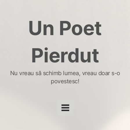
Skip
to
Un Poet
content
Pierdut
Nu vreau să schimb lumea, vreau doar s-o
povestesc!