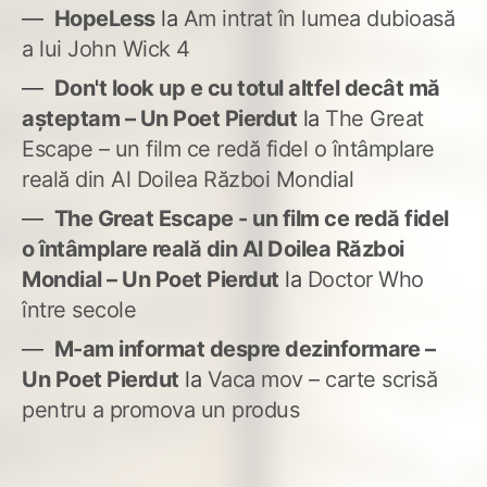
HopeLess
la
Am intrat în lumea dubioasă
a lui John Wick 4
Don't look up e cu totul altfel decât mă
așteptam – Un Poet Pierdut
la
The Great
Escape – un film ce redă fidel o întâmplare
reală din Al Doilea Război Mondial
The Great Escape - un film ce redă fidel
o întâmplare reală din Al Doilea Război
Mondial – Un Poet Pierdut
la
Doctor Who
între secole
M-am informat despre dezinformare –
Un Poet Pierdut
la
Vaca mov – carte scrisă
pentru a promova un produs