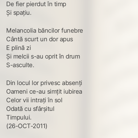
De fier pierdut în timp
Şi spaţiu.
Melancolia băncilor funebre
Cântă scurt un dor apus
E plină zi
Şi melcii s-au oprit în drum
S-asculte.
Din locul lor privesc absenţi
Oameni ce-au simţit iubirea
Celor vii intraţi în sol
Odată cu sfârşitul
Timpului.
(26-OCT-2011)