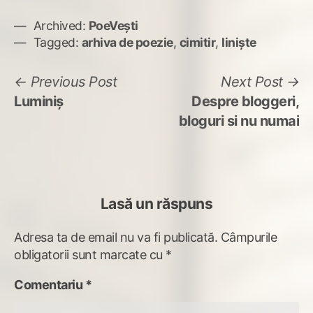
Archived:
PoeVești
Tagged:
arhiva de poezie
,
cimitir
,
liniște
Navigare
Previous
N
Previous Post
Next Post
post:
po
Luminiş
Despre bloggeri,
în
bloguri si nu numai
articole
Lasă un răspuns
Adresa ta de email nu va fi publicată.
Câmpurile
obligatorii sunt marcate cu
*
Comentariu
*