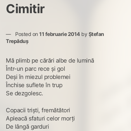
Cimitir
Posted on
11 februarie 2014
by
Ștefan
Trepăduș
Mă plimb pe cărări albe de lumină
Într-un parc rece şi gol
Deşi în miezul problemei
Închise suflete în trup
Se dezgolesc.
Copacii trişti, fremătători
Apleacă sfaturi celor morţi
De lângă garduri