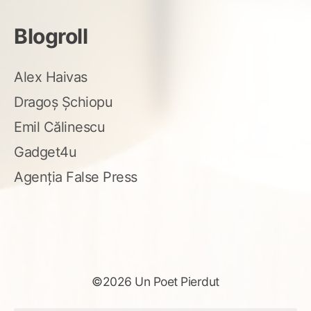
Blogroll
Alex Haivas
Dragoș Șchiopu
Emil Călinescu
Gadget4u
Agenția False Press
©2026 Un Poet Pierdut