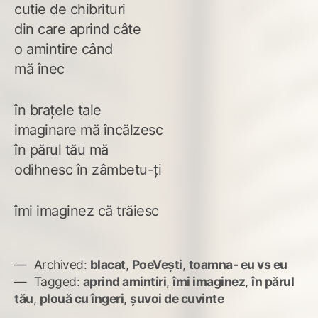
cutie de chibrituri
din care aprind câte
o amintire când
mă înec
în brațele tale
imaginare mă încălzesc
în părul tău mă
odihnesc în zâmbetu-ți
îmi imaginez că trăiesc
Archived:
blacat
,
PoeVești
,
toamna- eu vs eu
Tagged:
aprind amintiri
,
îmi imaginez
,
în părul
tău
,
plouă cu îngeri
,
șuvoi de cuvinte