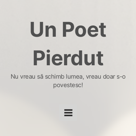
Skip
to
Un Poet
content
Pierdut
Nu vreau să schimb lumea, vreau doar s-o
povestesc!