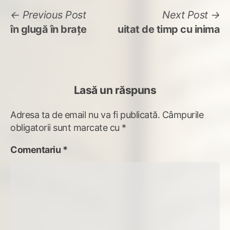
Navigare
Previous
N
Previous Post
Next Post
post:
po
în glugă în brațe
uitat de timp cu inima
în
articole
Lasă un răspuns
Adresa ta de email nu va fi publicată.
Câmpurile
obligatorii sunt marcate cu
*
Comentariu
*