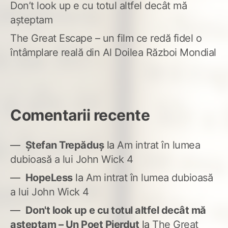
Don’t look up e cu totul altfel decât mă
așteptam
The Great Escape – un film ce redă fidel o
întâmplare reală din Al Doilea Război Mondial
Comentarii recente
Ștefan Trepăduș
la
Am intrat în lumea
dubioasă a lui John Wick 4
HopeLess
la
Am intrat în lumea dubioasă
a lui John Wick 4
Don't look up e cu totul altfel decât mă
așteptam – Un Poet Pierdut
la
The Great