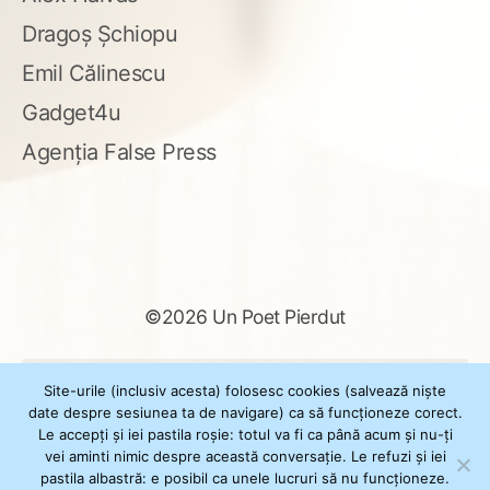
Dragoș Șchiopu
Emil Călinescu
Gadget4u
Agenția False Press
©2026 Un Poet Pierdut
Caută
Site-urile (inclusiv acesta) folosesc cookies (salvează niște
după:
date despre sesiunea ta de navigare) ca să funcționeze corect.
Le accepți și iei pastila roșie: totul va fi ca până acum și nu-ți
vei aminti nimic despre această conversație. Le refuzi și iei
pastila albastră: e posibil ca unele lucruri să nu funcționeze.
Powered by
WordPress