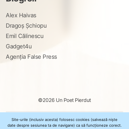
Alex Haivas
Dragoș Șchiopu
Emil Călinescu
Gadget4u
Agenția False Press
©2026 Un Poet Pierdut
Caută
Site-urile (inclusiv acesta) folosesc cookies (salvează niște
după:
date despre sesiunea ta de navigare) ca să funcționeze corect.