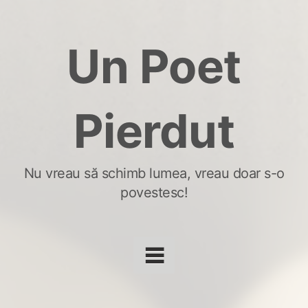
Skip
to
Un Poet
content
Pierdut
Nu vreau să schimb lumea, vreau doar s-o
povestesc!