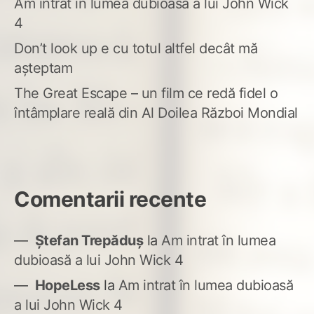
Am intrat în lumea dubioasă a lui John Wick
4
Don’t look up e cu totul altfel decât mă
așteptam
The Great Escape – un film ce redă fidel o
întâmplare reală din Al Doilea Război Mondial
Comentarii recente
Ștefan Trepăduș
la
Am intrat în lumea
dubioasă a lui John Wick 4
HopeLess
la
Am intrat în lumea dubioasă
a lui John Wick 4