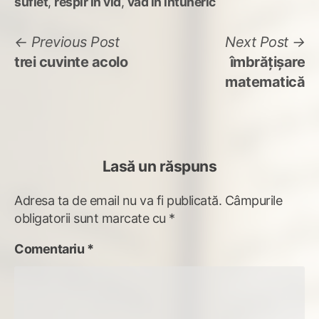
suflet
,
respir în vid
,
văd în întuneric
Navigare
Previous
N
Previous Post
Next Post
post:
po
trei cuvinte acolo
îmbrățișare
în
matematică
articole
Lasă un răspuns
Adresa ta de email nu va fi publicată.
Câmpurile
obligatorii sunt marcate cu
*
Comentariu
*