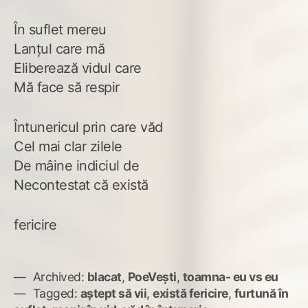
În suflet mereu
Lanțul care mă
Eliberează vidul care
Mă face să respir
Întunericul prin care văd
Cel mai clar zilele
De mâine indiciul de
Necontestat că există
fericire
Archived:
blacat
,
PoeVești
,
toamna- eu vs eu
Tagged:
aștept să vii
,
există fericire
,
furtună în