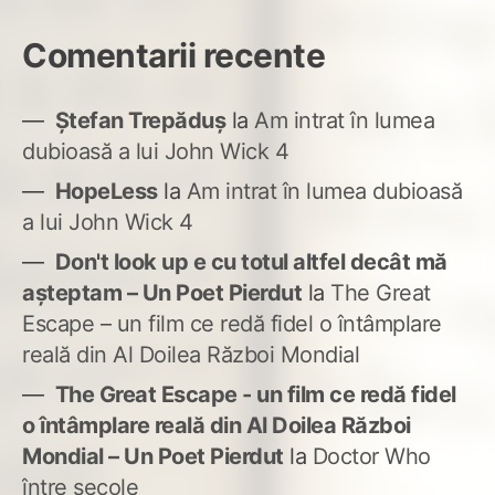
Comentarii recente
Ștefan Trepăduș
la
Am intrat în lumea
dubioasă a lui John Wick 4
HopeLess
la
Am intrat în lumea dubioasă
a lui John Wick 4
Don't look up e cu totul altfel decât mă
așteptam – Un Poet Pierdut
la
The Great
Escape – un film ce redă fidel o întâmplare
reală din Al Doilea Război Mondial
The Great Escape - un film ce redă fidel
o întâmplare reală din Al Doilea Război
Mondial – Un Poet Pierdut
la
Doctor Who
între secole