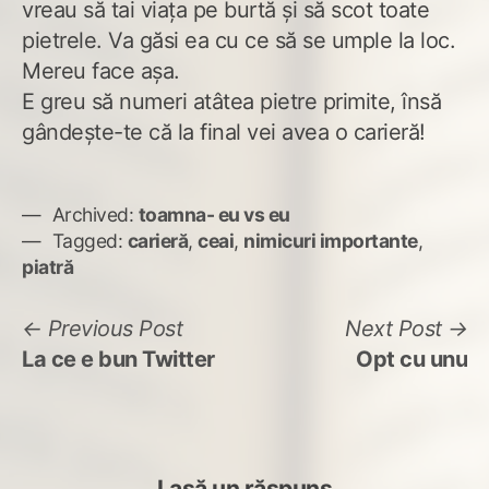
vreau să tai viața pe burtă și să scot toate
pietrele. Va găsi ea cu ce să se umple la loc.
Mereu face așa.
E greu să numeri atâtea pietre primite, însă
gândește-te că la final vei avea o carieră!
Archived:
toamna- eu vs eu
Tagged:
carieră
,
ceai
,
nimicuri importante
,
piatră
Navigare
Previous
N
Previous Post
Next Post
post:
po
La ce e bun Twitter
Opt cu unu
în
articole
Lasă un răspuns