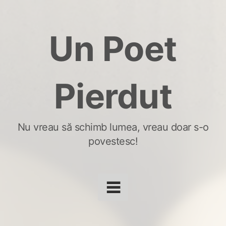
Skip
to
Un Poet
content
Pierdut
Nu vreau să schimb lumea, vreau doar s-o
povestesc!