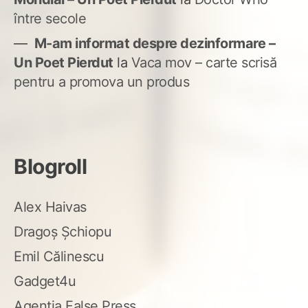
între secole
M-am informat despre dezinformare –
Un Poet Pierdut
la
Vaca mov – carte scrisă
pentru a promova un produs
Blogroll
Alex Haivas
Dragoș Șchiopu
Emil Călinescu
Gadget4u
Agenția False Press