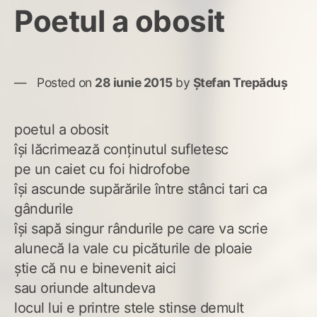
Poetul a obosit
Posted on
28 iunie 2015
by
Ștefan Trepăduș
poetul a obosit
îşi lăcrimează conţinutul sufletesc
pe un caiet cu foi hidrofobe
îşi ascunde supărările între stânci tari ca
gândurile
îşi sapă singur rândurile pe care va scrie
alunecă la vale cu picăturile de ploaie
ştie că nu e binevenit aici
sau oriunde altundeva
locul lui e printre stele stinse demult