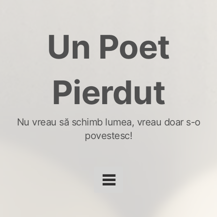
Skip
to
Un Poet
content
Pierdut
Nu vreau să schimb lumea, vreau doar s-o
povestesc!