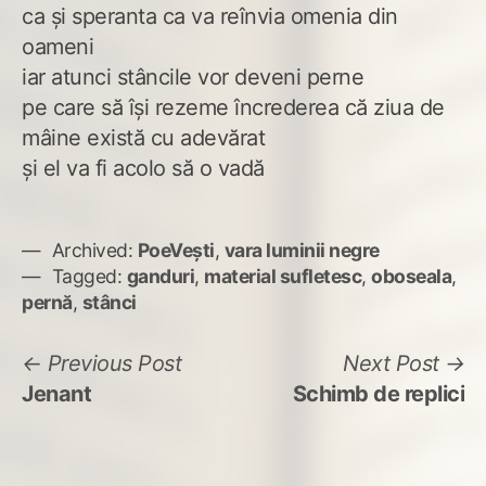
ca şi speranta ca va reînvia omenia din
oameni
iar atunci stâncile vor deveni perne
pe care să îşi rezeme încrederea că ziua de
mâine există cu adevărat
şi el va fi acolo să o vadă
Archived:
PoeVești
,
vara luminii negre
Tagged:
ganduri
,
material sufletesc
,
oboseala
,
pernă
,
stânci
Navigare
Previous
N
Previous Post
Next Post
post:
po
Jenant
Schimb de replici
în
articole