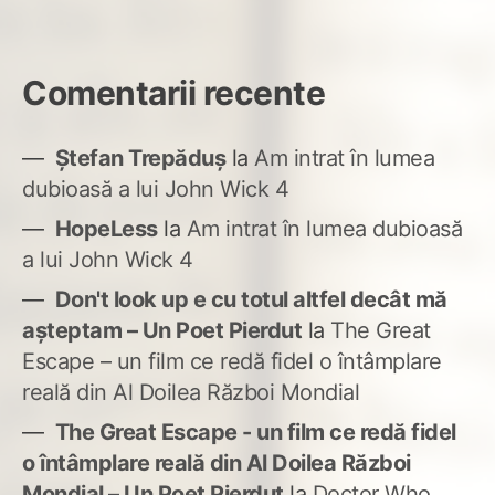
Comentarii recente
Ștefan Trepăduș
la
Am intrat în lumea
dubioasă a lui John Wick 4
HopeLess
la
Am intrat în lumea dubioasă
a lui John Wick 4
Don't look up e cu totul altfel decât mă
așteptam – Un Poet Pierdut
la
The Great
Escape – un film ce redă fidel o întâmplare
reală din Al Doilea Război Mondial
The Great Escape - un film ce redă fidel
o întâmplare reală din Al Doilea Război
Mondial – Un Poet Pierdut
la
Doctor Who