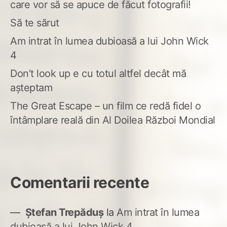
care vor să se apuce de făcut fotografii!
Să te sărut
Am intrat în lumea dubioasă a lui John Wick
4
Don’t look up e cu totul altfel decât mă
așteptam
The Great Escape – un film ce redă fidel o
întâmplare reală din Al Doilea Război Mondial
Comentarii recente
Ștefan Trepăduș
la
Am intrat în lumea
dubioasă a lui John Wick 4