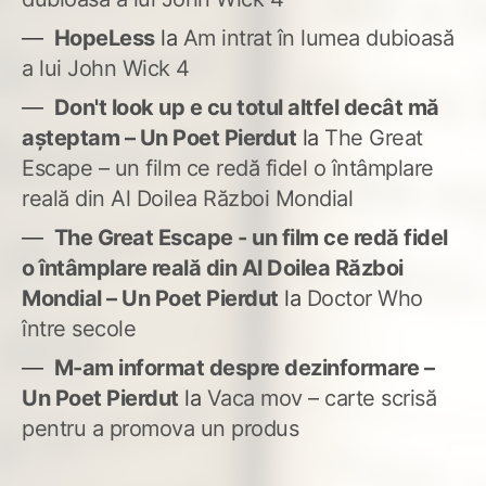
HopeLess
la
Am intrat în lumea dubioasă
a lui John Wick 4
Don't look up e cu totul altfel decât mă
așteptam – Un Poet Pierdut
la
The Great
Escape – un film ce redă fidel o întâmplare
reală din Al Doilea Război Mondial
The Great Escape - un film ce redă fidel
o întâmplare reală din Al Doilea Război
Mondial – Un Poet Pierdut
la
Doctor Who
între secole
M-am informat despre dezinformare –
Un Poet Pierdut
la
Vaca mov – carte scrisă
pentru a promova un produs