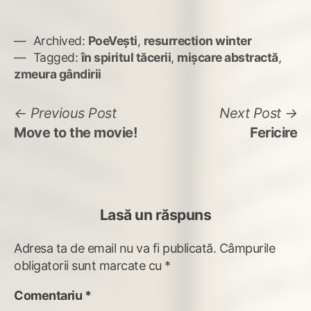
Archived:
PoeVești
,
resurrection winter
Tagged:
în spiritul tăcerii
,
mișcare abstractă
,
zmeura gândirii
Navigare
Previous
N
Previous Post
Next Post
post:
po
Move to the movie!
Fericire
în
articole
Lasă un răspuns
Adresa ta de email nu va fi publicată.
Câmpurile
obligatorii sunt marcate cu
*
Comentariu
*