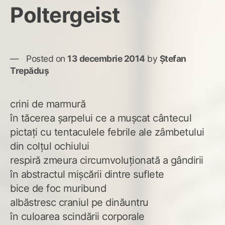
Poltergeist
Posted on
13 decembrie 2014
by
Ștefan
Trepăduș
crini de marmură
în tăcerea șarpelui ce a mușcat cântecul
pictați cu tentaculele febrile ale zâmbetului
din colțul ochiului
respiră zmeura circumvoluționată a gândirii
în abstractul mișcării dintre suflete
bice de foc muribund
albăstresc craniul pe dinăuntru
în culoarea scindării corporale