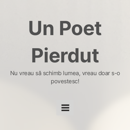
Skip
to
Un Poet
content
Pierdut
Nu vreau să schimb lumea, vreau doar s-o
povestesc!