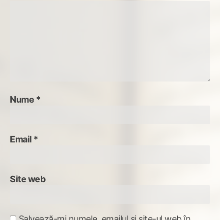
Nume
*
Email
*
Site web
Salvează-mi numele, emailul și site-ul web în