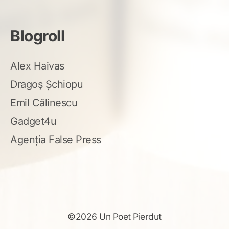
Blogroll
Alex Haivas
Dragoș Șchiopu
Emil Călinescu
Gadget4u
Agenția False Press
©2026 Un Poet Pierdut