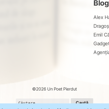
Blog
Alex H
Dragoș
Emil C
Gadge
Agenți
©2026 Un Poet Pierdut
Caută
după: