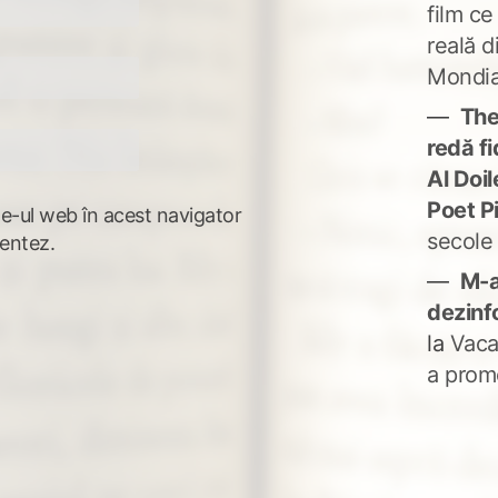
film ce
reală d
Mondia
The
redă fi
Al Doi
Poet P
te-ul web în acest navigator
secole
entez.
M-a
dezinf
la
Vaca
a prom