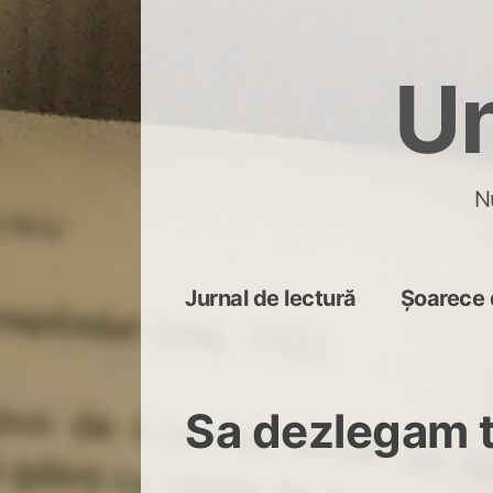
Skip
to
Un
content
N
Jurnal de lectură
Șoarece 
Sa dezlegam 