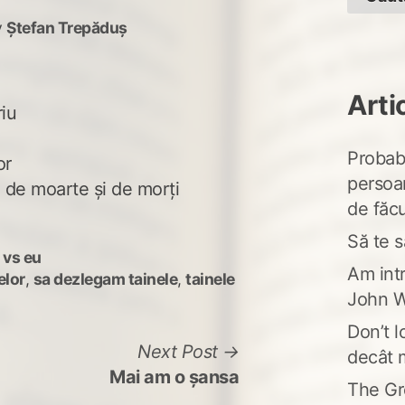
y
Ștefan Trepăduș
Arti
riu
Probabi
or
persoa
a de moarte şi de morţi
de făcu
Să te s
 vs eu
Am intr
elor
,
sa dezlegam tainele
,
tainele
John W
Don’t l
Next
Next Post
decât 
post:
Mai am o şansa
The Gr