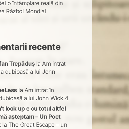
del o întâmplare reală din
lea Război Mondial
ntarii recente
fan Trepăduș
la
Am intrat
ea dubioasă a lui John
peLess
la
Am intrat în
dubioasă a lui John Wick 4
t look up e cu totul altfel
mă așteptam – Un Poet
t
la
The Great Escape – un