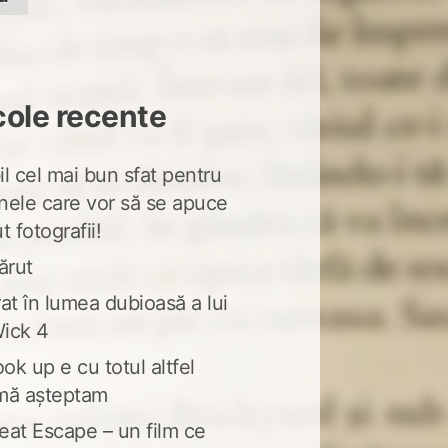
cole recente
l cel mai bun sfat pentru
nele care vor să se apuce
t fotografii!
ărut
at în lumea dubioasă a lui
ick 4
ook up e cu totul altfel
mă așteptam
eat Escape – un film ce