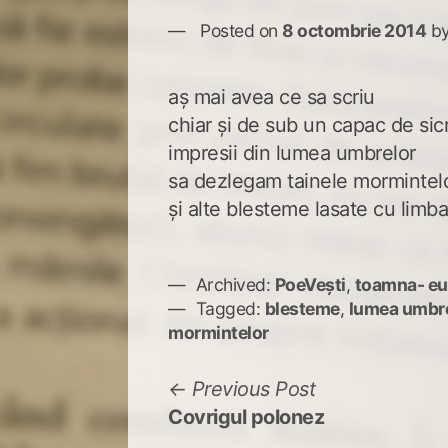
Posted on
8 octombrie 2014
b
aş mai avea ce sa scriu
chiar şi de sub un capac de sic
impresii din lumea umbrelor
sa dezlegam tainele mormintel
şi alte blesteme lasate cu limb
Archived:
PoeVești
,
toamna- eu
Tagged:
blesteme
,
lumea umbr
mormintelor
Navigare
Previous
Previous Post
post:
Covrigul polonez
în