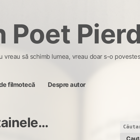
 Poet Pier
u vreau să schimb lumea, vreau doar s-o povestes
de filmotecă
Despre autor
tainele…
Caută
după: