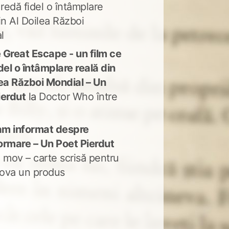
 redă fidel o întâmplare
in Al Doilea Război
l
 Great Escape - un film ce
del o întâmplare reală din
lea Război Mondial – Un
ierdut
la
Doctor Who între
m informat despre
ormare – Un Poet Pierdut
 mov – carte scrisă pentru
ova un produs