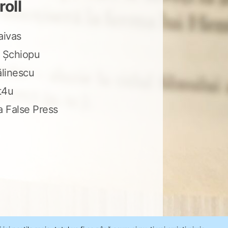
roll
aivas
 Șchiopu
ălinescu
t4u
a False Press