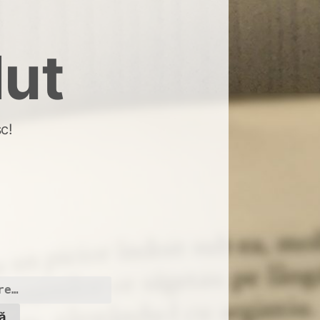
dut
c!