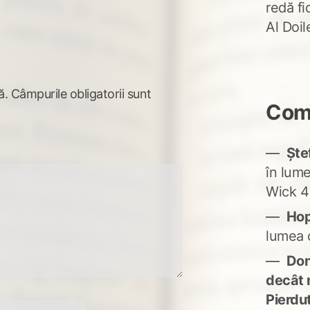
redă fi
Al Doi
ă.
Câmpurile obligatorii sunt
Come
Ște
în lum
Wick 4
Ho
lumea 
Don'
decât 
Pierdu