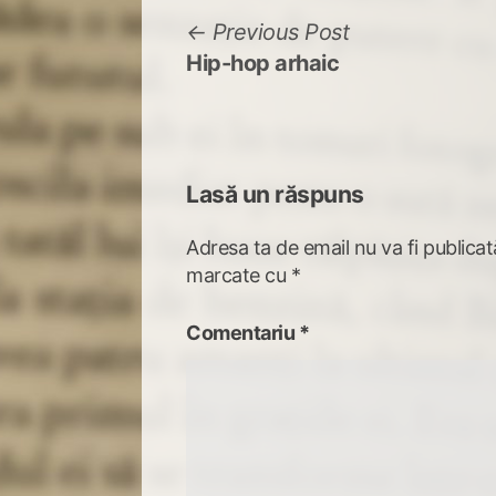
Navigare
Previous
Previous Post
post:
Hip-hop arhaic
în
articole
Lasă un răspuns
Adresa ta de email nu va fi publicat
marcate cu
*
Comentariu
*