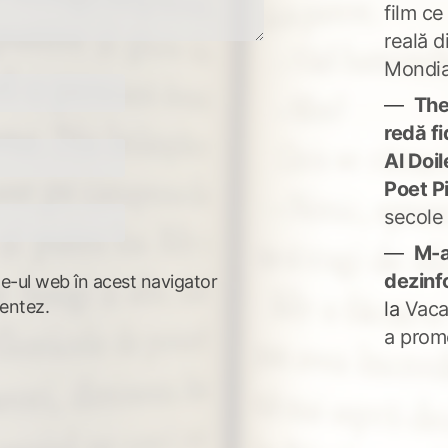
film ce
reală d
Mondia
The
redă fi
Al Doi
Poet P
secole
M-a
dezinf
te-ul web în acest navigator
entez.
la
Vaca
a prom