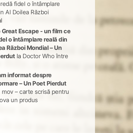
 redă fidel o întâmplare
in Al Doilea Război
l
 Great Escape - un film ce
del o întâmplare reală din
lea Război Mondial – Un
ierdut
la
Doctor Who între
m informat despre
ormare – Un Poet Pierdut
 mov – carte scrisă pentru
ova un produs