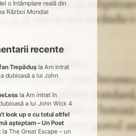
del o întâmplare reală din
lea Război Mondial
ntarii recente
fan Trepăduș
la
Am intrat
ea dubioasă a lui John
peLess
la
Am intrat în
dubioasă a lui John Wick 4
t look up e cu totul altfel
mă așteptam – Un Poet
t
la
The Great Escape – un