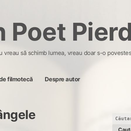
 Poet Pier
u vreau să schimb lumea, vreau doar s-o povestes
de filmotecă
Despre autor
ângele
Caută
după: