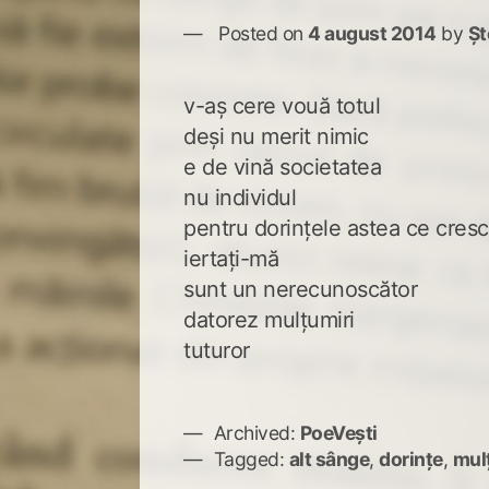
Posted on
4 august 2014
by
Șt
v-aş cere vouă totul
deşi nu merit nimic
e de vină societatea
nu individul
pentru dorinţele astea ce cresc 
iertaţi-mă
sunt un nerecunoscător
datorez mulţumiri
tuturor
Archived:
PoeVești
Tagged:
alt sânge
,
dorințe
,
mul