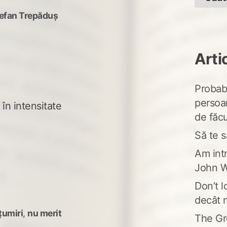
efan Trepăduș
Arti
Probabi
persoa
în intensitate
de făcu
Să te s
Am intr
John W
Don’t l
decât 
țumiri
,
nu merit
The Gr