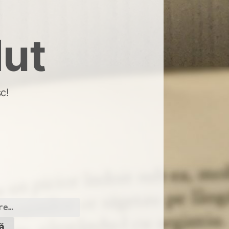
dut
c!