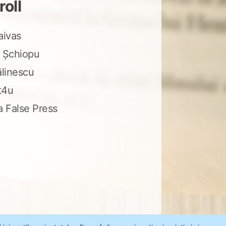
roll
aivas
 Șchiopu
ălinescu
t4u
a False Press