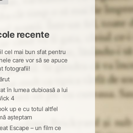
cole recente
l cel mai bun sfat pentru
nele care vor să se apuce
t fotografii!
ărut
at în lumea dubioasă a lui
ick 4
ook up e cu totul altfel
mă așteptam
eat Escape – un film ce