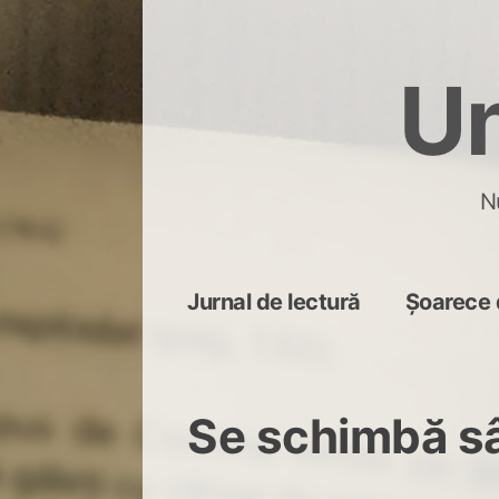
Skip
to
Un
content
N
Jurnal de lectură
Șoarece 
Se schimbă s