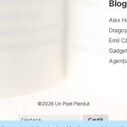
Blog
Alex H
Dragoș
Emil C
Gadge
Agenți
©2026 Un Poet Pierdut
Caută
după: