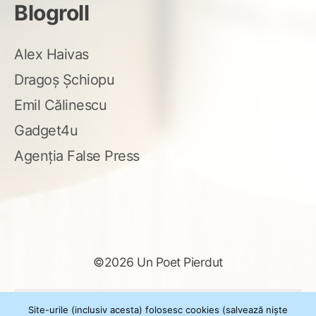
Blogroll
Alex Haivas
Dragoș Șchiopu
Emil Călinescu
Gadget4u
Agenția False Press
©2026 Un Poet Pierdut
Caută
Site-urile (inclusiv acesta) folosesc cookies (salvează niște