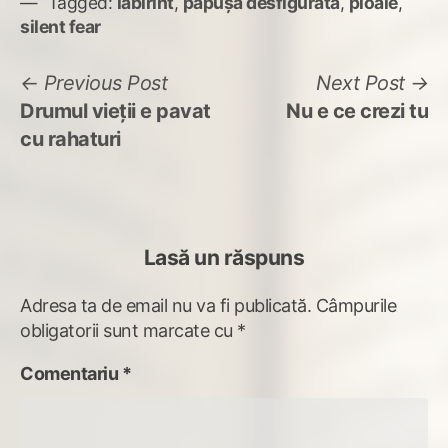
Tagged:
labirint
,
păpuşă desfigurată
,
ploaie
,
silent fear
Navigare
Previous
N
Previous Post
Next Post
post:
po
Drumul vieţii e pavat
Nu e ce crezi tu
în
cu rahaturi
articole
Lasă un răspuns
Adresa ta de email nu va fi publicată.
Câmpurile
obligatorii sunt marcate cu
*
Comentariu
*