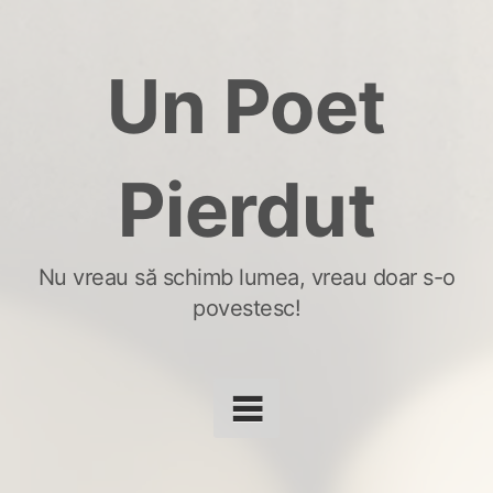
Skip
to
Un Poet
content
Pierdut
Nu vreau să schimb lumea, vreau doar s-o
povestesc!