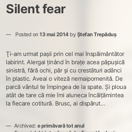
Silent fear
Posted on
13 mai 2014
by
Ștefan Trepăduș
Ţi-am urmat paşii prin cel mai înspăimântător
labirint. Alergai ţinând în braţe acea păpuşică
sinistră, fără ochi, păr şi cu crestături adânci
în plastic. Aveai o viteză nemaipomenită. De
parcă vântul te împingea de la spate. Şi ploua
atât de tare că mie îmi aluneca încălţămintea
la fiecare cotitură. Brusc, ai dispărut…
Archived:
e primăvară tot anul