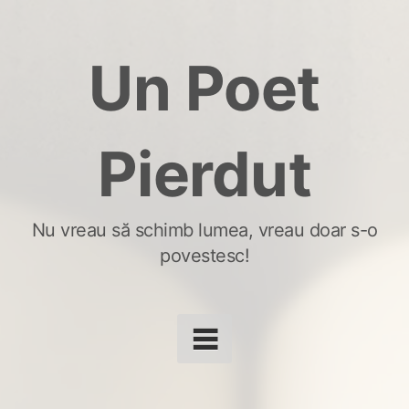
Skip
to
Un Poet
content
Pierdut
Nu vreau să schimb lumea, vreau doar s-o
povestesc!