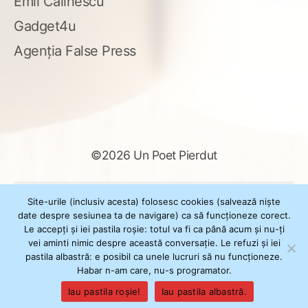
Emil Călinescu
Gadget4u
Agenția False Press
©2026 Un Poet Pierdut
Caută
Site-urile (inclusiv acesta) folosesc cookies (salvează niște
după:
date despre sesiunea ta de navigare) ca să funcționeze corect.
Le accepți și iei pastila roșie: totul va fi ca până acum și nu-ți
vei aminti nimic despre această conversație. Le refuzi și iei
pastila albastră: e posibil ca unele lucruri să nu funcționeze.
Powered by
WordPress
Habar n-am care, nu-s programator.
Theme
XSimply
by Il Jester
Iau pastila roșie!
Iau pastila albastră.