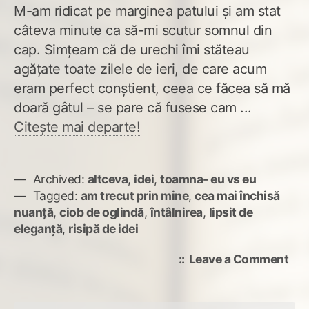
M-am ridicat pe marginea patului și am stat
câteva minute ca să-mi scutur somnul din
cap. Simțeam că de urechi îmi stăteau
agățate toate zilele de ieri, de care acum
eram perfect conștient, ceea ce făcea să mă
doară gâtul – se pare că fusese cam ...
Citește mai departe!
Archived:
altceva
,
idei
,
toamna- eu vs eu
Tagged:
am trecut prin mine
,
cea mai închisă
nuanță
,
ciob de oglindă
,
întâlnirea
,
lipsit de
eleganță
,
risipă de idei
on
Leave a Comment
Întâ