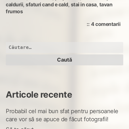
caldurii
,
sfaturi cand e cald
,
stai in casa
,
tavan
frumos
la
4 comentarii
Cel
mai
bu
Caută
rem
după:
imp
cald
Articole recente
Probabil cel mai bun sfat pentru persoanele
care vor să se apuce de făcut fotografii!