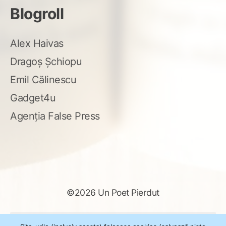
Blogroll
Alex Haivas
Dragoș Șchiopu
Emil Călinescu
Gadget4u
Agenția False Press
©2026 Un Poet Pierdut
Caută