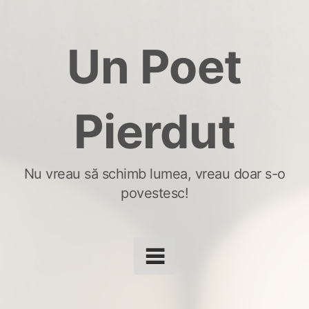
Skip
to
Un Poet
content
Pierdut
Nu vreau să schimb lumea, vreau doar s-o
povestesc!