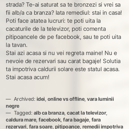
strada? Te-ai saturat sa te bronzezi si vrei sa
fii alb/a ca branza? Iata remediul: stai in casa!
Poti face atatea lucruri: te poti uita la
cacaturile de la televizor, poti comenta
pitipoancele de pe facebook, sau te poti uita
la tavan.
Stai azi acasa si nu vei regreta maine! Nu e
nevoie de rezervari sau carat bagaje! Solutia
ta impotriva caldurii solare este statul acasa.
Stai acasa acum!
Archived:
idei
,
online vs offline
,
vara luminii
negre
Tagged:
alb ca branza
,
cacat la televizor
,
caldura mare
,
facebook
,
fara bagaje
,
fara
rezervari
,
fara soare
,
pitipoance
,
remedii impotriva