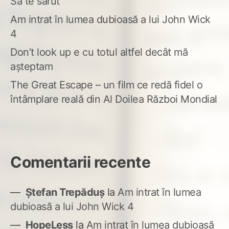
Să te sărut
Am intrat în lumea dubioasă a lui John Wick
4
Don’t look up e cu totul altfel decât mă
așteptam
The Great Escape – un film ce redă fidel o
întâmplare reală din Al Doilea Război Mondial
Comentarii recente
Ștefan Trepăduș
la
Am intrat în lumea
dubioasă a lui John Wick 4
HopeLess
la
Am intrat în lumea dubioasă