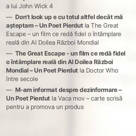
a lui John Wick 4
Don't look up e cu totul altfel decât mă
așteptam – Un Poet Pierdut
la
The Great
Escape – un film ce redă fidel o întâmplare
reală din Al Doilea Război Mondial
The Great Escape - un film ce redă fidel
o întâmplare reală din Al Doilea Război
Mondial – Un Poet Pierdut
la
Doctor Who
între secole
M-am informat despre dezinformare –
Un Poet Pierdut
la
Vaca mov – carte scrisă
pentru a promova un produs