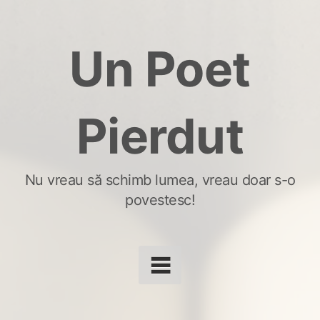
Skip
to
Un Poet
content
Pierdut
Nu vreau să schimb lumea, vreau doar s-o
povestesc!