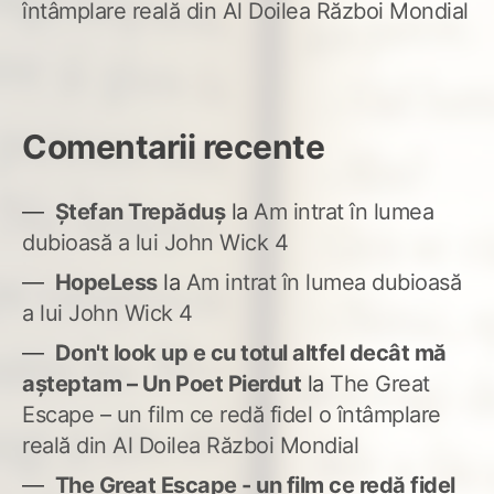
întâmplare reală din Al Doilea Război Mondial
Comentarii recente
Ștefan Trepăduș
la
Am intrat în lumea
dubioasă a lui John Wick 4
HopeLess
la
Am intrat în lumea dubioasă
a lui John Wick 4
Don't look up e cu totul altfel decât mă
așteptam – Un Poet Pierdut
la
The Great
Escape – un film ce redă fidel o întâmplare
reală din Al Doilea Război Mondial
The Great Escape - un film ce redă fidel