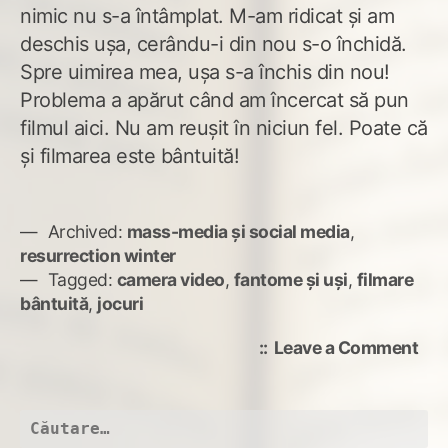
nimic nu s-a întâmplat. M-am ridicat şi am
deschis uşa, cerându-i din nou s-o închidă.
Spre uimirea mea, uşa s-a închis din nou!
Problema a apărut când am încercat să pun
filmul aici. Nu am reuşit în niciun fel. Poate că
şi filmarea este bântuită!
Archived:
mass-media și social media
,
resurrection winter
Tagged:
camera video
,
fantome şi uşi
,
filmare
bântuită
,
jocuri
on
Leave a Comment
II.
Joc
cu
Caută
fan