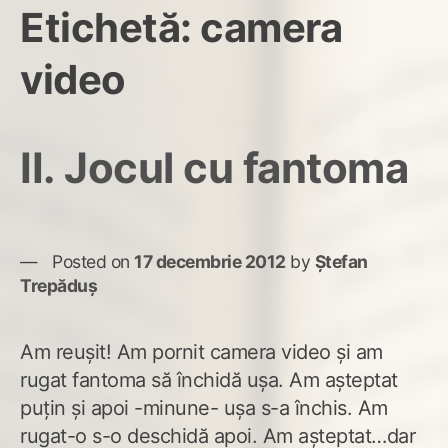
Etichetă:
camera
video
II. Jocul cu fantoma
Posted on
17 decembrie 2012
by
Ștefan
Trepăduș
Am reuşit! Am pornit camera video şi am
rugat fantoma să închidă uşa. Am aşteptat
puţin şi apoi -minune- uşa s-a închis. Am
rugat-o s-o deschidă apoi. Am aşteptat…dar