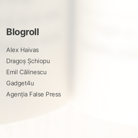
Blogroll
Alex Haivas
Dragoș Șchiopu
Emil Călinescu
Gadget4u
Agenția False Press