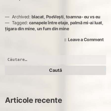
Archived:
blacat
,
PoeVești
,
toamna- eu vs eu
Tagged:
canapele între etaje
,
palmă mi-ai luat
,
țigara din mine
,
un fum din mine
on
Leave a Comment
pal
mi-
ai
Caută
luat
după:
Articole recente