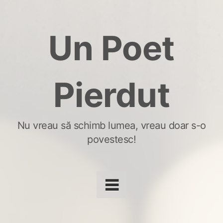
Skip
to
Un Poet
content
Pierdut
Nu vreau să schimb lumea, vreau doar s-o
povestesc!