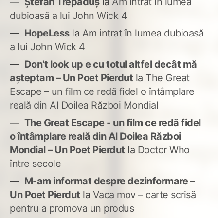
Ștefan Trepăduș
la
Am intrat în lumea
dubioasă a lui John Wick 4
HopeLess
la
Am intrat în lumea dubioasă
a lui John Wick 4
Don't look up e cu totul altfel decât mă
așteptam – Un Poet Pierdut
la
The Great
Escape – un film ce redă fidel o întâmplare
reală din Al Doilea Război Mondial
The Great Escape - un film ce redă fidel
o întâmplare reală din Al Doilea Război
Mondial – Un Poet Pierdut
la
Doctor Who
între secole
M-am informat despre dezinformare –
Un Poet Pierdut
la
Vaca mov – carte scrisă
pentru a promova un produs