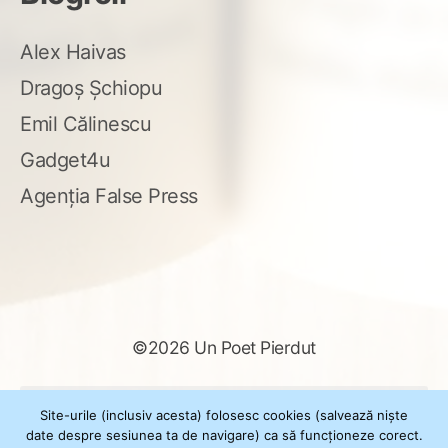
Alex Haivas
Dragoș Șchiopu
Emil Călinescu
Gadget4u
Agenția False Press
©2026 Un Poet Pierdut
Caută
Site-urile (inclusiv acesta) folosesc cookies (salvează niște
după:
date despre sesiunea ta de navigare) ca să funcționeze corect.