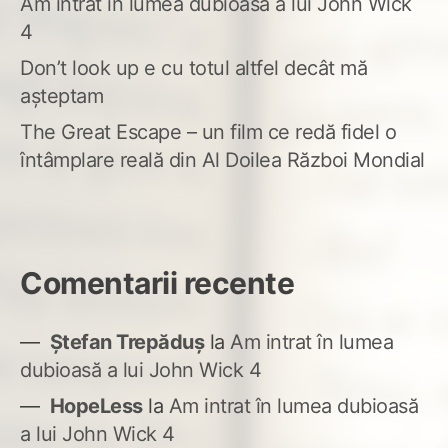
Am intrat în lumea dubioasă a lui John Wick
4
Don’t look up e cu totul altfel decât mă
așteptam
The Great Escape – un film ce redă fidel o
întâmplare reală din Al Doilea Război Mondial
Comentarii recente
Ștefan Trepăduș
la
Am intrat în lumea
dubioasă a lui John Wick 4
HopeLess
la
Am intrat în lumea dubioasă
a lui John Wick 4