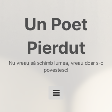
Skip
to
Un Poet
content
Pierdut
Nu vreau să schimb lumea, vreau doar s-o
povestesc!