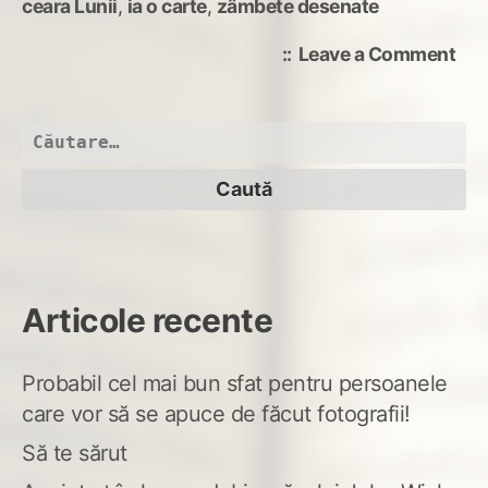
ceara Lunii
,
ia o carte
,
zâmbete desenate
on
Leave a Comment
coa
muz
Caută
după:
Articole recente
Probabil cel mai bun sfat pentru persoanele
care vor să se apuce de făcut fotografii!
Să te sărut