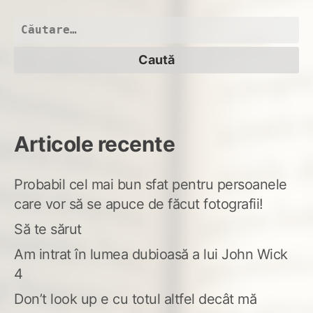
la
4
Caută
ace
după:
Articole recente
Probabil cel mai bun sfat pentru persoanele
care vor să se apuce de făcut fotografii!
Să te sărut
Am intrat în lumea dubioasă a lui John Wick
4
Don’t look up e cu totul altfel decât mă