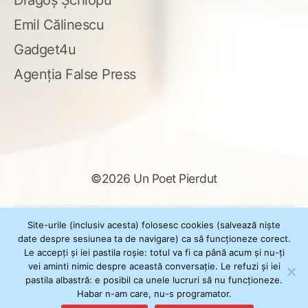
Dragoș Șchiopu
Emil Călinescu
Gadget4u
Agenția False Press
©2026 Un Poet Pierdut
Caută
Site-urile (inclusiv acesta) folosesc cookies (salvează niște
după:
date despre sesiunea ta de navigare) ca să funcționeze corect.
Le accepți și iei pastila roșie: totul va fi ca până acum și nu-ți
vei aminti nimic despre această conversație. Le refuzi și iei
pastila albastră: e posibil ca unele lucruri să nu funcționeze.
Powered by
WordPress
Habar n-am care, nu-s programator.
Theme
XSimply
by Il Jester