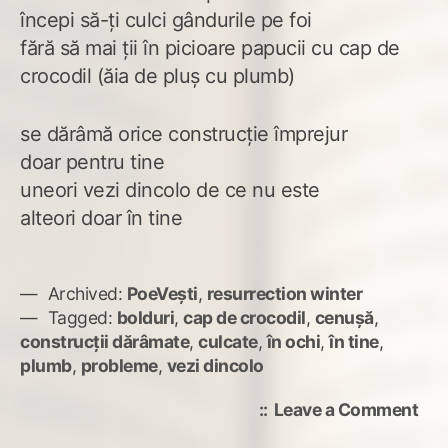
începi să-ți culci gândurile pe foi
fără să mai ții în picioare papucii cu cap de
crocodil (ăia de pluș cu plumb)
se dărâmă orice construcție împrejur
doar pentru tine
uneori vezi dincolo de ce nu este
alteori doar în tine
Archived:
PoeVești
,
resurrection winter
Tagged:
bolduri
,
cap de crocodil
,
cenușă
,
construcții dărâmate
,
culcate
,
în ochi
,
în tine
,
plumb
,
probleme
,
vezi dincolo
on
Leave a Comment
Pro