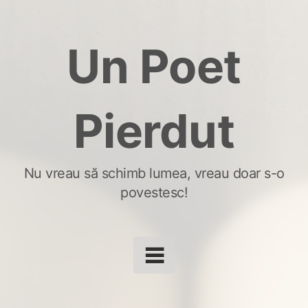
Skip
to
Un Poet
content
Pierdut
Nu vreau să schimb lumea, vreau doar s-o
povestesc!