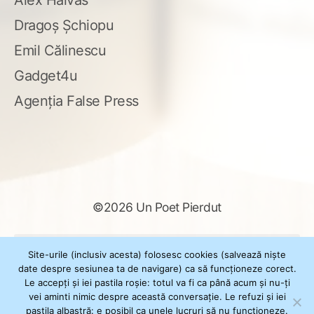
Alex Haivas
Dragoș Șchiopu
Emil Călinescu
Gadget4u
Agenția False Press
©2026 Un Poet Pierdut
Caută
Site-urile (inclusiv acesta) folosesc cookies (salvează niște
după:
date despre sesiunea ta de navigare) ca să funcționeze corect.
Le accepți și iei pastila roșie: totul va fi ca până acum și nu-ți
vei aminti nimic despre această conversație. Le refuzi și iei
pastila albastră: e posibil ca unele lucruri să nu funcționeze.