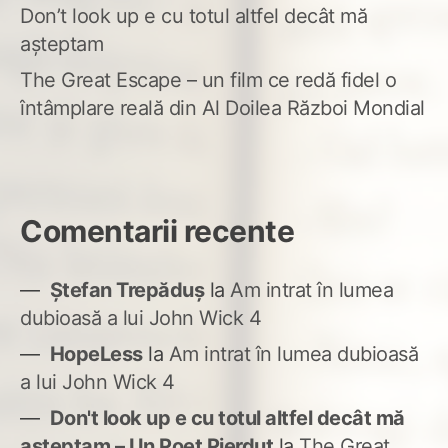
Don’t look up e cu totul altfel decât mă
așteptam
The Great Escape – un film ce redă fidel o
întâmplare reală din Al Doilea Război Mondial
Comentarii recente
Ștefan Trepăduș
la
Am intrat în lumea
dubioasă a lui John Wick 4
HopeLess
la
Am intrat în lumea dubioasă
a lui John Wick 4
Don't look up e cu totul altfel decât mă
așteptam – Un Poet Pierdut
la
The Great