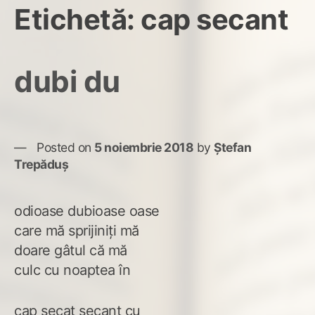
Etichetă:
cap secant
dubi du
Posted on
5 noiembrie 2018
by
Ștefan
Trepăduș
odioase dubioase oase
care mă sprijiniți mă
doare gâtul că mă
culc cu noaptea în
cap secat secant cu