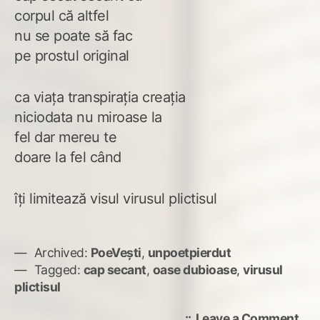
corpul că altfel
nu se poate să fac
pe prostul original
ca viața transpirația creația
niciodata nu miroase la
fel dar mereu te
doare la fel când
îți limitează visul virusul plictisul
Archived:
PoeVești
,
unpoetpierdut
Tagged:
cap secant
,
oase dubioase
,
virusul
plictisul
on
Leave a Comment