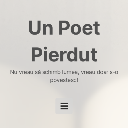
Skip
to
Un Poet
content
Pierdut
Nu vreau să schimb lumea, vreau doar s-o
povestesc!