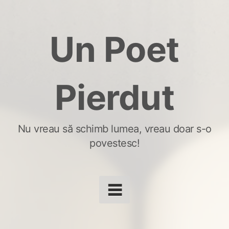
Skip
to
Un Poet
content
Pierdut
Nu vreau să schimb lumea, vreau doar s-o
povestesc!