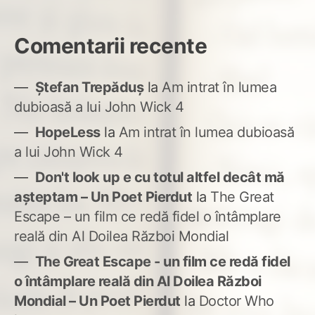
Comentarii recente
Ștefan Trepăduș
la
Am intrat în lumea
dubioasă a lui John Wick 4
HopeLess
la
Am intrat în lumea dubioasă
a lui John Wick 4
Don't look up e cu totul altfel decât mă
așteptam – Un Poet Pierdut
la
The Great
Escape – un film ce redă fidel o întâmplare
reală din Al Doilea Război Mondial
The Great Escape - un film ce redă fidel
o întâmplare reală din Al Doilea Război
Mondial – Un Poet Pierdut
la
Doctor Who