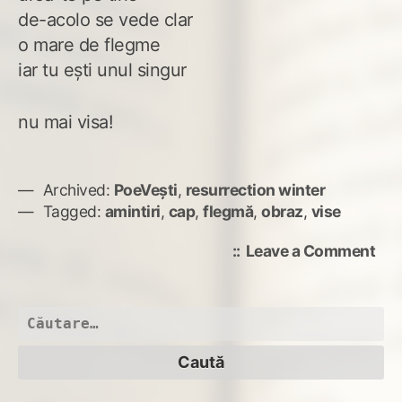
de-acolo se vede clar
o mare de flegme
iar tu ești unul singur
nu mai visa!
Archived:
PoeVești
,
resurrection winter
Tagged:
amintiri
,
cap
,
flegmă
,
obraz
,
vise
on
Leave a Comment
Nu
mai
visa
Caută
după: