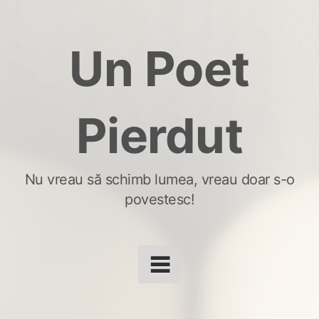
Skip
to
Un Poet
content
Pierdut
Nu vreau să schimb lumea, vreau doar s-o
povestesc!