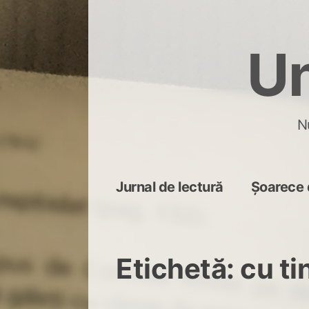
Skip
to
Un
content
N
Jurnal de lectură
Șoarece 
Etichetă:
cu ti