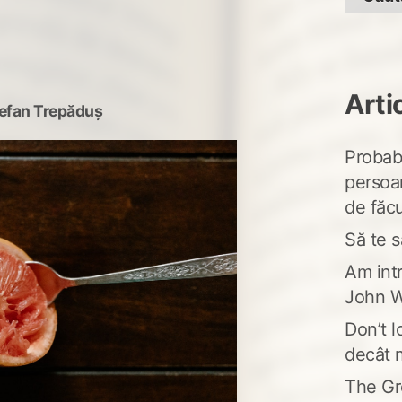
Arti
efan Trepăduș
Probabi
persoa
de făcu
Să te s
Am intr
John W
Don’t l
decât 
The Gr