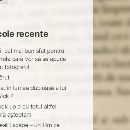
cole recente
l cel mai bun sfat pentru
nele care vor să se apuce
t fotografii!
ărut
at în lumea dubioasă a lui
ick 4
ook up e cu totul altfel
mă așteptam
eat Escape – un film ce