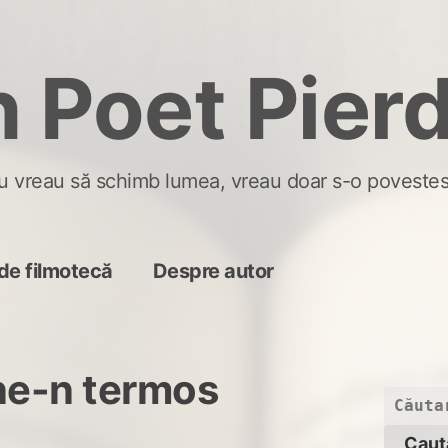
 Poet Pier
u vreau să schimb lumea, vreau doar s-o povestes
de filmotecă
Despre autor
ne-n termos
Caută
după: