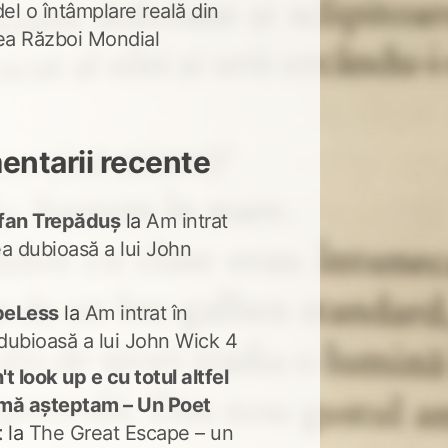
del o întâmplare reală din
lea Război Mondial
ntarii recente
fan Trepăduș
la
Am intrat
ea dubioasă a lui John
peLess
la
Am intrat în
dubioasă a lui John Wick 4
t look up e cu totul altfel
mă așteptam – Un Poet
t
la
The Great Escape – un