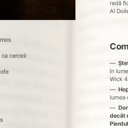
redă fi
Al Doi
rmos
Come
 ca cerceii
Ște
în lum
rofe
Wick 4
Ho
lumea 
Don'
decât 
is
Pierdu