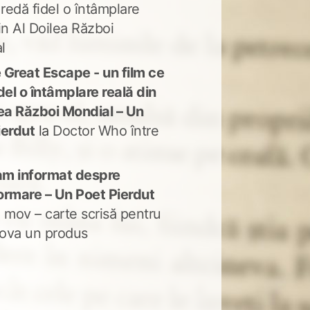
 redă fidel o întâmplare
in Al Doilea Război
l
 Great Escape - un film ce
del o întâmplare reală din
lea Război Mondial – Un
ierdut
la
Doctor Who între
m informat despre
ormare – Un Poet Pierdut
 mov – carte scrisă pentru
ova un produs