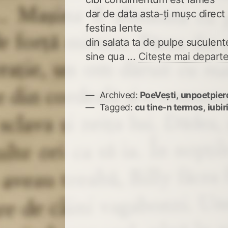
dar de data asta-ți mușc direct
festina lente
din salata ta de pulpe suculent
sine qua ...
Citește mai departe
Archived:
PoeVești
,
unpoetpier
Tagged:
cu tine-n termos
,
iubiri