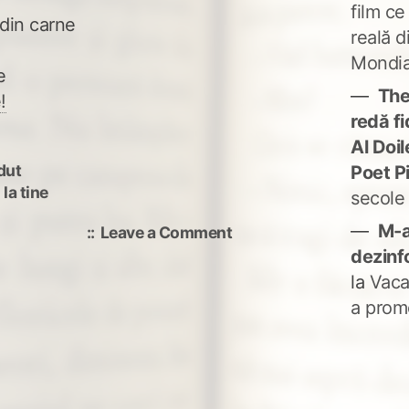
film ce
 din carne
reală d
Mondia
e
The
!
redă fi
Al Doi
dut
Poet P
 la tine
secole
M-a
on
Leave a Comment
iubiri
dezinf
latine
la
Vaca
a prom