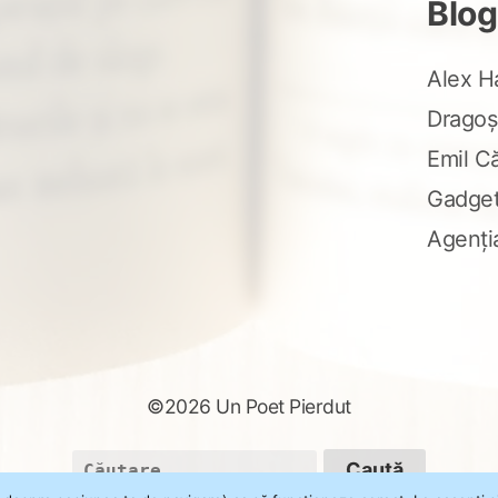
Blog
Alex H
Dragoș
Emil C
Gadge
Agenți
©2026 Un Poet Pierdut
Caută
după: