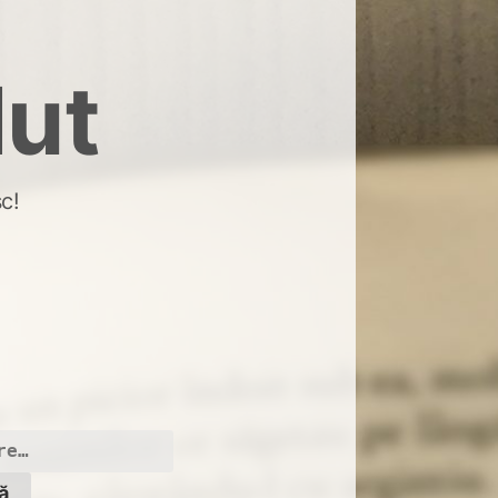
dut
c!