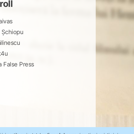
roll
aivas
 Șchiopu
ălinescu
t4u
a False Press