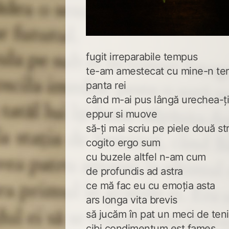
fugit irreparabile tempus
te-am amestecat cu mine-n te
panta rei
când m-ai pus lângă urechea-ți
eppur si muove
să-ți mai scriu pe piele două st
cogito ergo sum
cu buzele altfel n-am cum
de profundis ad astra
ce mă fac eu cu emoția asta
ars longa vita brevis
să jucăm în pat un meci de ten
cibi condimentum est fames