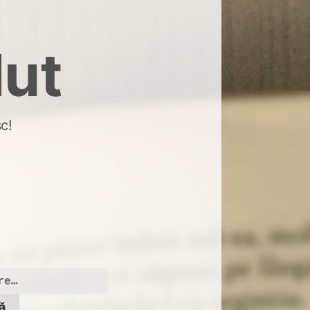
dut
c!