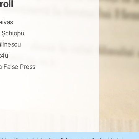
roll
aivas
 Șchiopu
ălinescu
t4u
a False Press