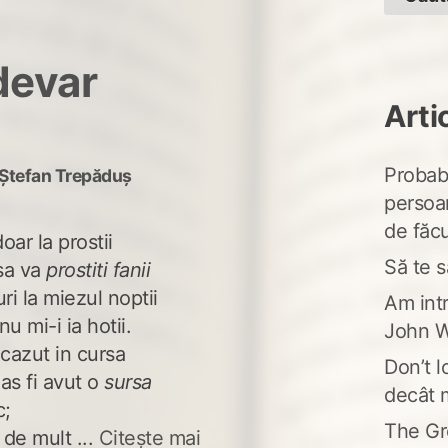
devar
Arti
Probabi
Ștefan Trepăduș
persoa
de făcu
doar la prostii
Să te s
sa va
prostiti fanii
ri la miezul noptii
Am intr
nu mi-i ia hotii.
John W
 cazut in cursa
Don’t l
 as fi avut o
sursa
decât 
c;
The Gr
de mult ...
Citește mai