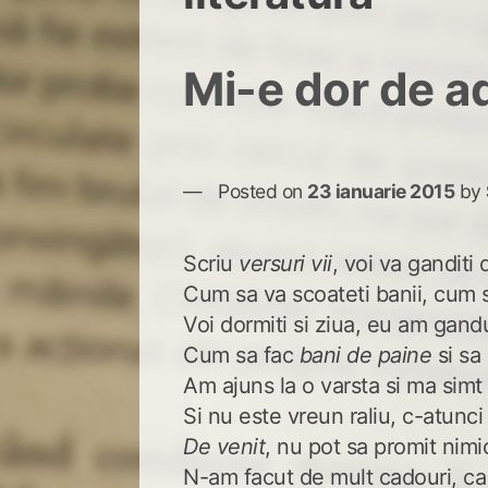
Mi-e dor de a
Posted on
23 ianuarie 2015
by
Scriu
versuri vii
, voi va ganditi 
Cum sa va scoateti banii, cum 
Voi dormiti si ziua, eu am gandu
Cum sa fac
bani de paine
si sa 
Am ajuns la o varsta si ma simt
Si nu este vreun raliu, c-atunci
De venit
, nu pot sa promit nimi
N-am facut de mult cadouri, ca 