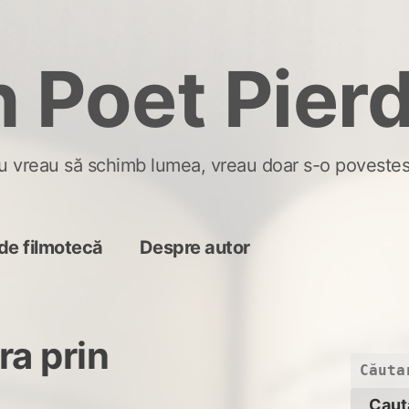
 Poet Pier
u vreau să schimb lumea, vreau doar s-o povestes
de filmotecă
Despre autor
ra prin
Caută
după: