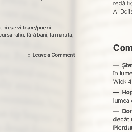
redă fi
Al Doi
ă
,
piese viitoare/poezii
cursa raliu
,
fără bani
,
la maruta
,
Come
on
Leave a Comment
Mi-
Ște
e
în lum
dor
Wick 4
de
adevar
Ho
lumea 
Don'
decât 
Pierdu