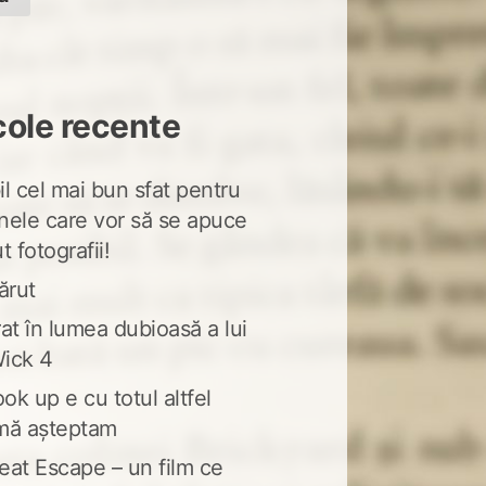
cole recente
l cel mai bun sfat pentru
nele care vor să se apuce
t fotografii!
ărut
at în lumea dubioasă a lui
ick 4
ook up e cu totul altfel
mă așteptam
eat Escape – un film ce