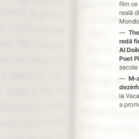
film ce
reală d
Mondia
The
redă fi
Al Doi
Poet P
secole
M-a
dezinf
la
Vaca
a prom