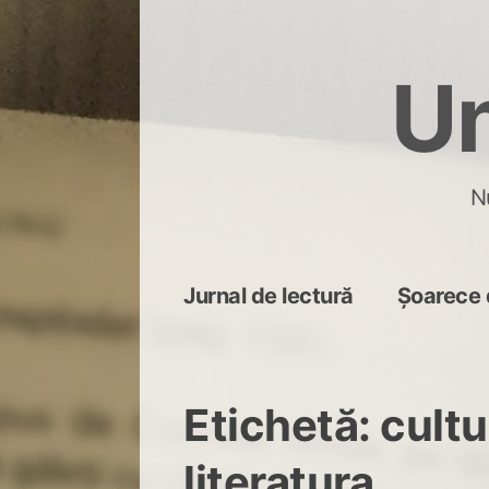
Skip
to
Un
content
N
Jurnal de lectură
Șoarece 
Etichetă:
cultu
literatura