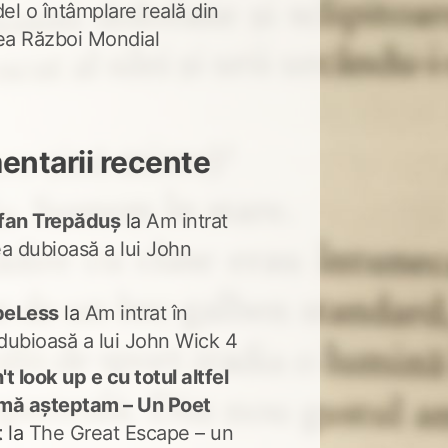
del o întâmplare reală din
lea Război Mondial
ntarii recente
fan Trepăduș
la
Am intrat
ea dubioasă a lui John
peLess
la
Am intrat în
dubioasă a lui John Wick 4
t look up e cu totul altfel
mă așteptam – Un Poet
t
la
The Great Escape – un