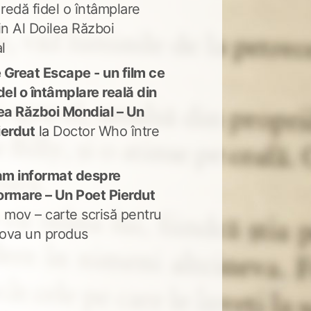
 redă fidel o întâmplare
in Al Doilea Război
l
 Great Escape - un film ce
del o întâmplare reală din
lea Război Mondial – Un
ierdut
la
Doctor Who între
m informat despre
ormare – Un Poet Pierdut
 mov – carte scrisă pentru
ova un produs