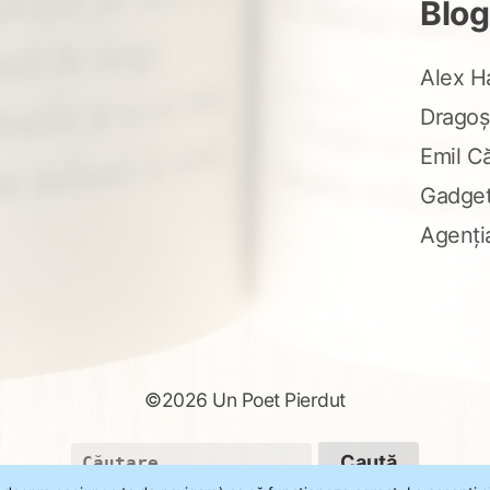
Blog
Alex H
Dragoș
Emil C
Gadge
Agenți
©2026 Un Poet Pierdut
Caută
după: