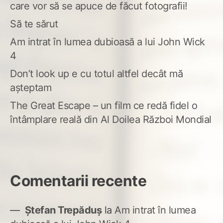
care vor să se apuce de făcut fotografii!
Să te sărut
Am intrat în lumea dubioasă a lui John Wick
4
Don’t look up e cu totul altfel decât mă
așteptam
The Great Escape – un film ce redă fidel o
întâmplare reală din Al Doilea Război Mondial
Comentarii recente
Ștefan Trepăduș
la
Am intrat în lumea