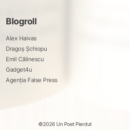
Blogroll
Alex Haivas
Dragoș Șchiopu
Emil Călinescu
Gadget4u
Agenția False Press
©2026 Un Poet Pierdut