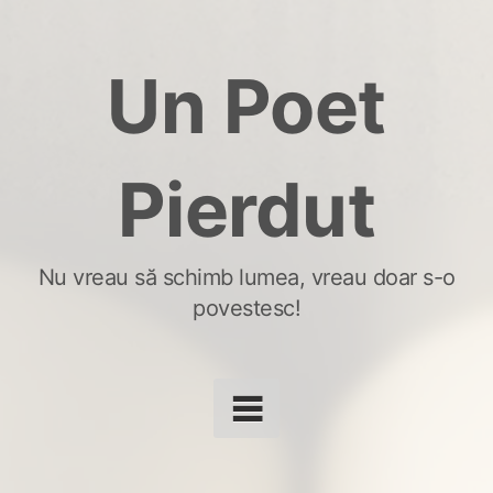
Skip
to
Un Poet
content
Pierdut
Nu vreau să schimb lumea, vreau doar s-o
povestesc!