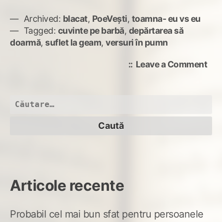
Archived:
blacat
,
PoeVești
,
toamna- eu vs eu
Tagged:
cuvinte pe barbă
,
depărtarea să
doarmă
,
suflet la geam
,
versuri în pumn
on
Leave a Comment
dep
să
doa
Caută
după:
Articole recente
Probabil cel mai bun sfat pentru persoanele