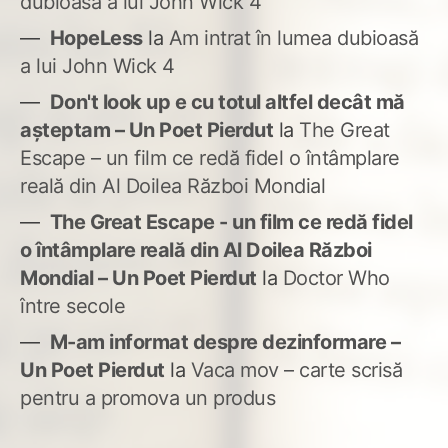
dubioasă a lui John Wick 4
HopeLess
la
Am intrat în lumea dubioasă
a lui John Wick 4
Don't look up e cu totul altfel decât mă
așteptam – Un Poet Pierdut
la
The Great
Escape – un film ce redă fidel o întâmplare
reală din Al Doilea Război Mondial
The Great Escape - un film ce redă fidel
o întâmplare reală din Al Doilea Război
Mondial – Un Poet Pierdut
la
Doctor Who
între secole
M-am informat despre dezinformare –
Un Poet Pierdut
la
Vaca mov – carte scrisă
pentru a promova un produs