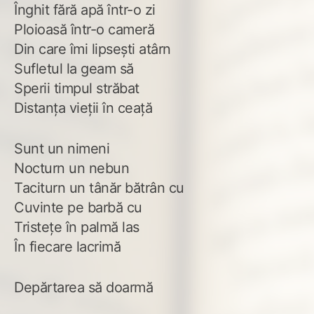
Înghit fără apă într-o zi
Ploioasă într-o cameră
Din care îmi lipsești atârn
Sufletul la geam să
Sperii timpul străbat
Distanța vieții în ceață
Sunt un nimeni
Nocturn un nebun
Taciturn un tânăr bătrân cu
Cuvinte pe barbă cu
Tristețe în palmă las
În fiecare lacrimă
Depărtarea să doarmă