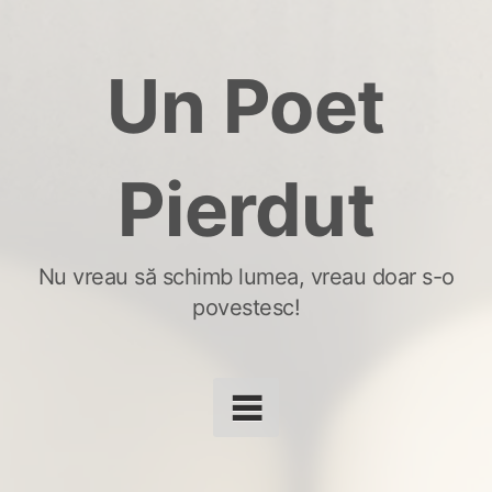
Skip
to
Un Poet
content
Pierdut
Nu vreau să schimb lumea, vreau doar s-o
povestesc!