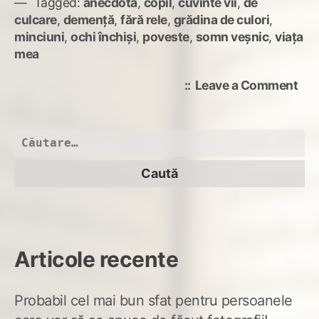
Tagged:
anecdotă
,
copil
,
cuvinte vii
,
de
culcare
,
demență
,
fără rele
,
grădina de culori
,
minciuni
,
ochi închiși
,
poveste
,
somn veșnic
,
viața
mea
on
Leave a Comment
Spu
mi
o
Caută
pov
după:
Articole recente
Probabil cel mai bun sfat pentru persoanele