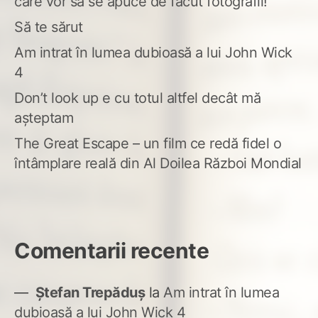
care vor să se apuce de făcut fotografii!
Să te sărut
Am intrat în lumea dubioasă a lui John Wick
4
Don’t look up e cu totul altfel decât mă
așteptam
The Great Escape – un film ce redă fidel o
întâmplare reală din Al Doilea Război Mondial
Comentarii recente
Ștefan Trepăduș
la
Am intrat în lumea
dubioasă a lui John Wick 4