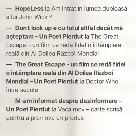
HopeLess
la
Am intrat în lumea dubioasă
a lui John Wick 4
Don't look up e cu totul altfel decât mă
așteptam – Un Poet Pierdut
la
The Great
Escape – un film ce redă fidel o întâmplare
reală din Al Doilea Război Mondial
The Great Escape - un film ce redă fidel
o întâmplare reală din Al Doilea Război
Mondial – Un Poet Pierdut
la
Doctor Who
între secole
M-am informat despre dezinformare –
Un Poet Pierdut
la
Vaca mov – carte scrisă
pentru a promova un produs