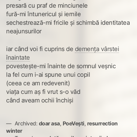
presară cu praf de minciunele
fură-mi întunericul și iernile
sechestrează-mi fricile și schimbă identitatea
neajunsurilor
iar când voi fi cuprins de
demența vârstei
înaintate
povestește-mi înainte de somnul veșnic
la fel cum i-ai spune unui copil
(ceea ce am redevenit)
viața cum aș fi vrut s-o văd
când aveam ochii închiși
Archived:
doar asa
,
PoeVești
,
resurrection
winter