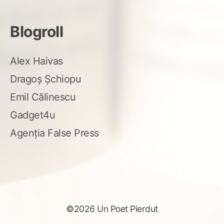
Blogroll
Alex Haivas
Dragoș Șchiopu
Emil Călinescu
Gadget4u
Agenția False Press
©2026 Un Poet Pierdut