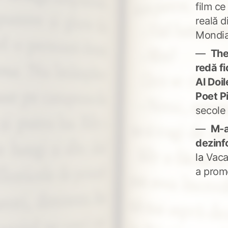
film ce
reală d
Mondia
The
redă fi
Al Doi
Poet P
secole
M-a
dezinf
la
Vaca
a prom