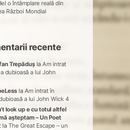
del o întâmplare reală din
lea Război Mondial
ntarii recente
fan Trepăduș
la
Am intrat
ea dubioasă a lui John
peLess
la
Am intrat în
dubioasă a lui John Wick 4
t look up e cu totul altfel
mă așteptam – Un Poet
t
la
The Great Escape – un