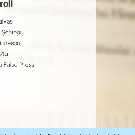
roll
aivas
 Șchiopu
ălinescu
t4u
a False Press