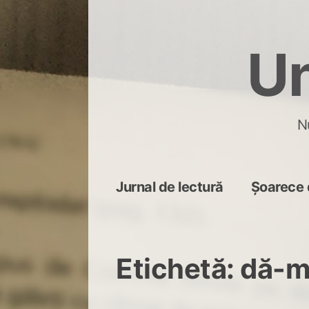
Skip
to
Un
content
N
Jurnal de lectură
Șoarece 
Etichetă:
dă-m