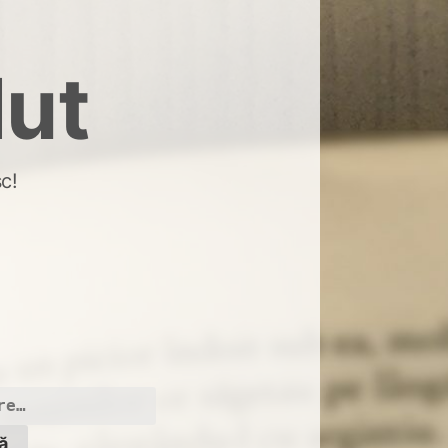
dut
c!