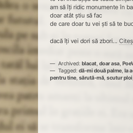
am să îți ridic monumente în 
doar atât știu să fac
de care doar tu vei ști să te buc
dacă îți vei dori să zbori...
Citeș
Archived:
blacat
,
doar asa
,
PoeV
Tagged:
dă-mi două palme
,
la 
pentru tine
,
sărută-mă
,
scutur ploi