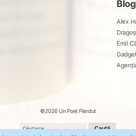
Blog
Alex H
Dragoș
Emil C
Gadge
Agenți
©2026 Un Poet Pierdut
Caută
după: