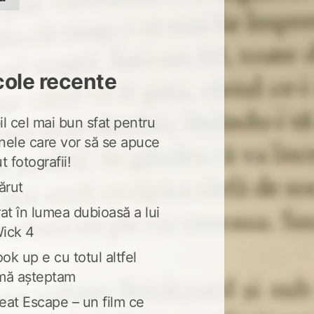
cole recente
l cel mai bun sfat pentru
nele care vor să se apuce
t fotografii!
ărut
at în lumea dubioasă a lui
ick 4
ook up e cu totul altfel
mă așteptam
eat Escape – un film ce