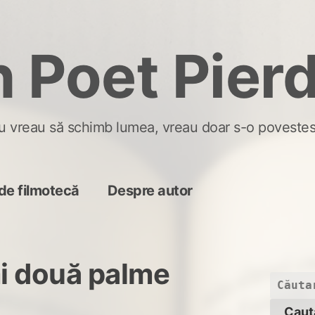
 Poet Pier
u vreau să schimb lumea, vreau doar s-o povestes
de filmotecă
Despre autor
i două palme
Caută
după: