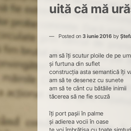
uită că mă ură
Posted on
3 iunie 2016
by
Ștef
am să îți scutur ploile de pe um
și furtuna din suflet
construcția asta semantică îți v
am să te desenez cu sunete
am să te cânt cu bătăile inimii
tăcerea să ne fie scuză
îți port pașii în palme
și adierea vocii în oase
te voi îmbrățișa cu toate simțuri