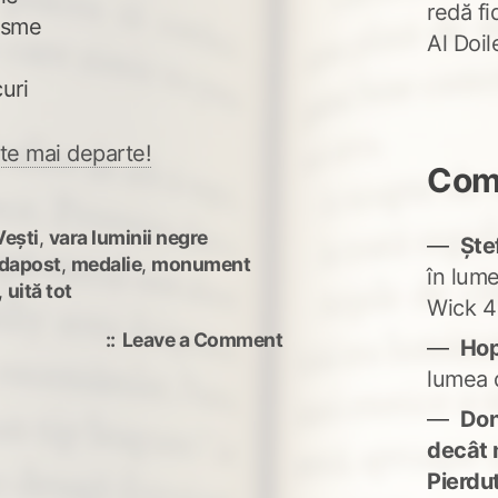
redă fi
basme
Al Doi
uri
te mai departe!
Come
ești
,
vara luminii negre
Ște
adapost
,
medalie
,
monument
în lum
,
uită tot
Wick 4
on
Leave a Comment
Ho
uită
lumea 
că
Don'
mă
urăști
decât 
Pierdu