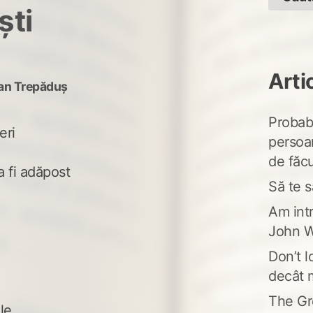
ști
Arti
an Trepăduș
Probabi
eri
persoa
de făcu
a fi adăpost
Să te s
Am intr
John W
Don’t l
decât 
The Gr
le