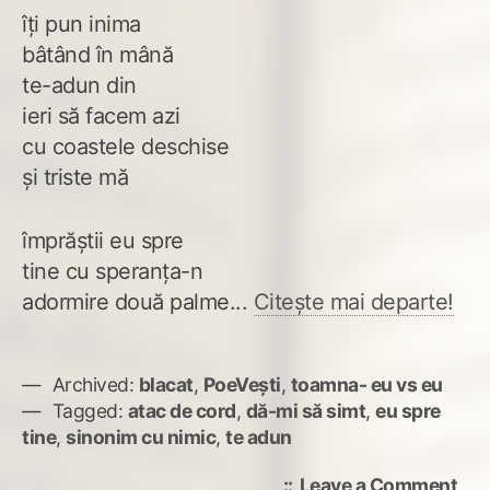
îți pun inima
bâtând în mână
te-adun din
ieri să facem azi
cu coastele deschise
și triste mă
împrăștii eu spre
tine cu speranța-n
adormire două palme...
Citește mai departe!
Archived:
blacat
,
PoeVești
,
toamna- eu vs eu
Tagged:
atac de cord
,
dă-mi să simt
,
eu spre
tine
,
sinonim cu nimic
,
te adun
on
Leave a Comment