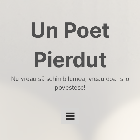
Skip
to
Un Poet
content
Pierdut
Nu vreau să schimb lumea, vreau doar s-o
povestesc!