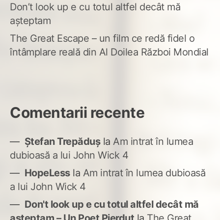
Don’t look up e cu totul altfel decât mă
așteptam
The Great Escape – un film ce redă fidel o
întâmplare reală din Al Doilea Război Mondial
Comentarii recente
Ștefan Trepăduș
la
Am intrat în lumea
dubioasă a lui John Wick 4
HopeLess
la
Am intrat în lumea dubioasă
a lui John Wick 4
Don't look up e cu totul altfel decât mă
așteptam – Un Poet Pierdut
la
The Great