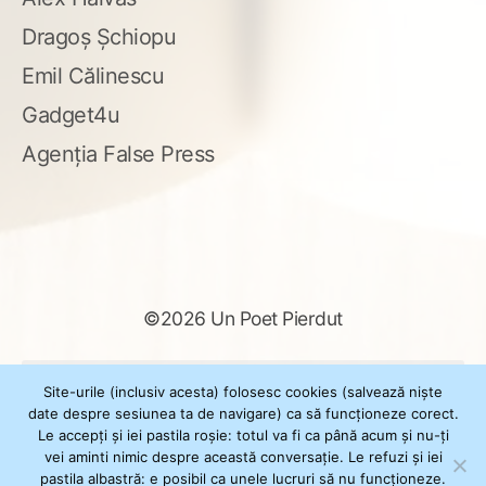
Dragoș Șchiopu
Emil Călinescu
Gadget4u
Agenția False Press
©2026 Un Poet Pierdut
Caută
Site-urile (inclusiv acesta) folosesc cookies (salvează niște
după:
date despre sesiunea ta de navigare) ca să funcționeze corect.
Le accepți și iei pastila roșie: totul va fi ca până acum și nu-ți
vei aminti nimic despre această conversație. Le refuzi și iei
pastila albastră: e posibil ca unele lucruri să nu funcționeze.