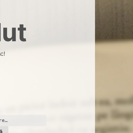
dut
c!