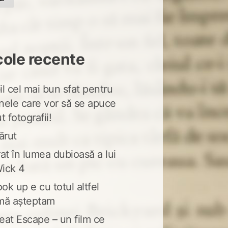
cole recente
l cel mai bun sfat pentru
nele care vor să se apuce
t fotografii!
ărut
at în lumea dubioasă a lui
ick 4
ook up e cu totul altfel
mă așteptam
eat Escape – un film ce