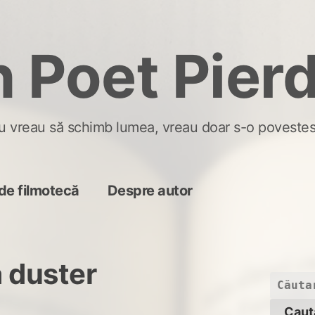
 Poet Pier
u vreau să schimb lumea, vreau doar s-o povestes
de filmotecă
Despre autor
 duster
Caută
după: