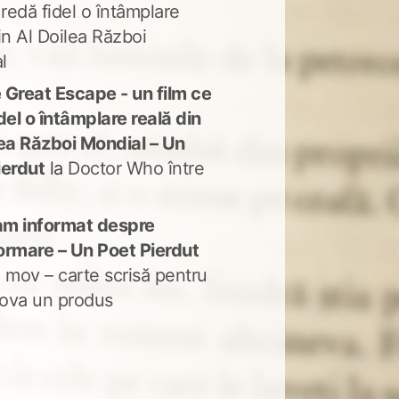
 redă fidel o întâmplare
in Al Doilea Război
l
 Great Escape - un film ce
del o întâmplare reală din
lea Război Mondial – Un
ierdut
la
Doctor Who între
m informat despre
ormare – Un Poet Pierdut
 mov – carte scrisă pentru
ova un produs