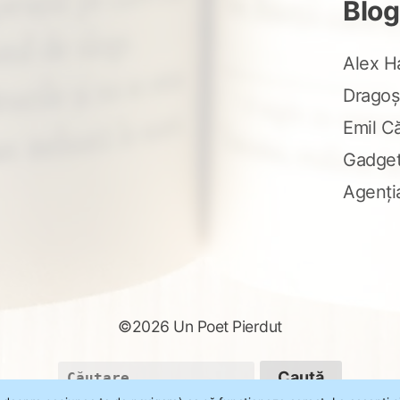
Blog
Alex H
Dragoș
Emil C
Gadge
Agenți
©2026 Un Poet Pierdut
Caută
după: