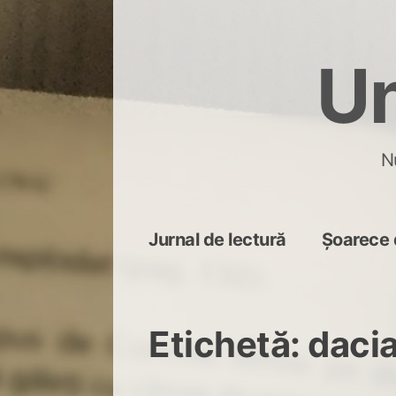
Skip
to
Un
content
N
Jurnal de lectură
Șoarece 
Etichetă:
dacia