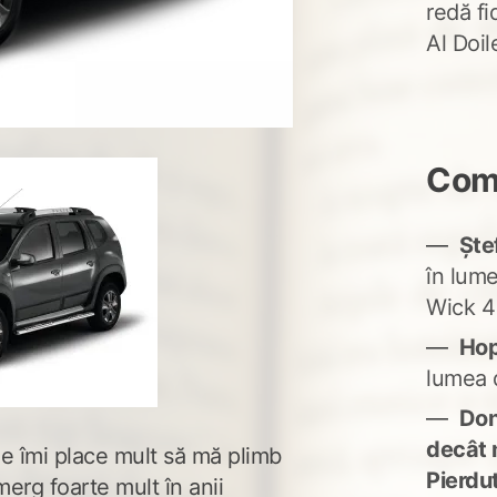
redă fi
Al Doi
Come
Ște
în lum
Wick 4
Ho
lumea 
Don'
decât 
ie îmi place mult să mă plimb
Pierdu
merg foarte mult în anii