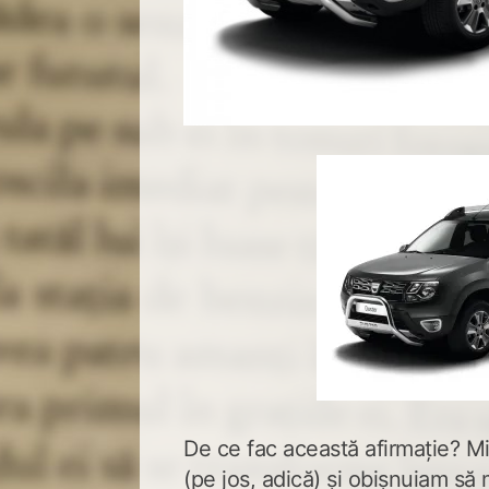
De ce fac această afirmație? M
(pe jos, adică) și obișnuiam să 