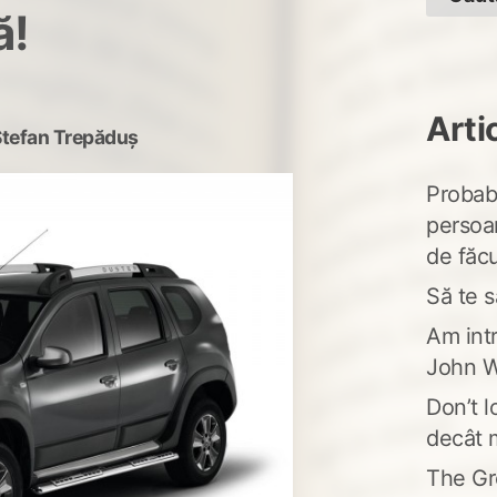
ă!
Arti
Ștefan Trepăduș
Probabi
persoa
de făcu
Să te s
Am intr
John W
Don’t l
decât 
The Gr