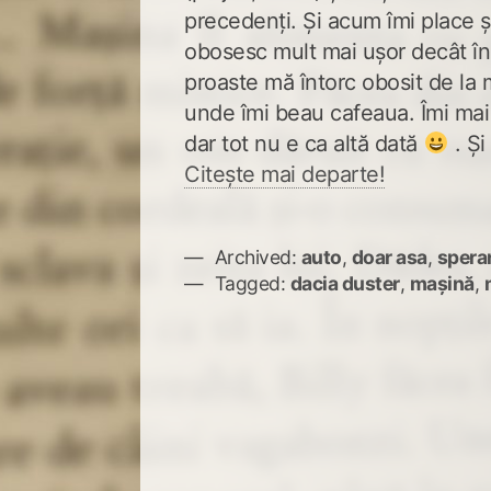
precedenți. Și acum îmi place și
obosesc mult mai ușor decât îna
proaste mă întorc obosit de la 
unde îmi beau cafeaua. Îmi mai 
dar tot nu e ca altă dată
. Și
Citește mai departe!
Archived:
auto
,
doar asa
,
spera
Tagged:
dacia duster
,
mașină
,