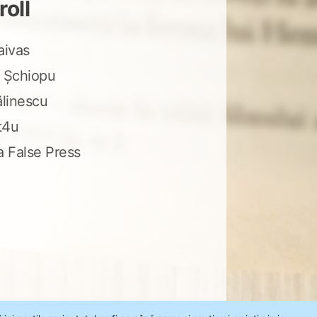
roll
aivas
 Șchiopu
ălinescu
t4u
a False Press