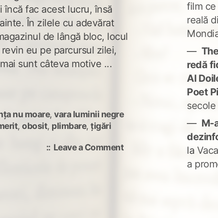
film ce
 încă fac acest lucru, însă
reală d
inte. În zilele cu adevărat
Mondia
magazinul de lângă bloc, locul
revin eu pe parcursul zilei,
The
 mai sunt câteva motive ...
redă fi
Al Doi
Poet P
secole
nța nu moare
,
vara luminii negre
M-a
merit
,
obosit
,
plimbare
,
țigări
dezinf
on
Leave a Comment
la
Vaca
Merit
a prom
o
mașină!