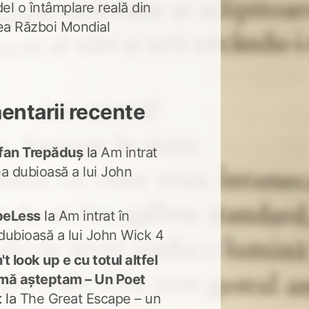
del o întâmplare reală din
lea Război Mondial
ntarii recente
fan Trepăduș
la
Am intrat
ea dubioasă a lui John
peLess
la
Am intrat în
dubioasă a lui John Wick 4
t look up e cu totul altfel
mă așteptam – Un Poet
t
la
The Great Escape – un