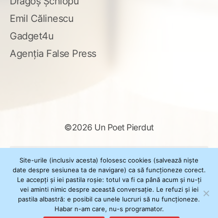
Dragoș Șchiopu
Emil Călinescu
Gadget4u
Agenția False Press
©2026 Un Poet Pierdut
Caută
Site-urile (inclusiv acesta) folosesc cookies (salvează niște
după:
date despre sesiunea ta de navigare) ca să funcționeze corect.
Le accepți și iei pastila roșie: totul va fi ca până acum și nu-ți
vei aminti nimic despre această conversație. Le refuzi și iei
pastila albastră: e posibil ca unele lucruri să nu funcționeze.
Powered by
WordPress
Habar n-am care, nu-s programator.
Theme
XSimply
by Il Jester