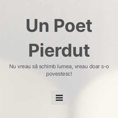
Skip
to
Un Poet
content
Pierdut
Nu vreau să schimb lumea, vreau doar s-o
povestesc!