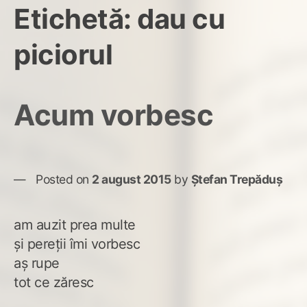
Etichetă:
dau cu
piciorul
Acum vorbesc
Posted on
2 august 2015
by
Ștefan Trepăduș
am auzit prea multe
și pereții îmi vorbesc
aș rupe
tot ce zăresc