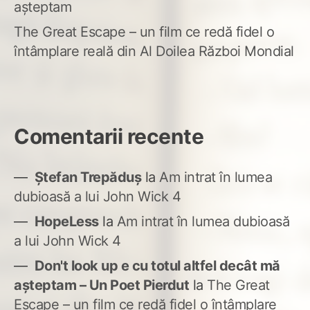
așteptam
The Great Escape – un film ce redă fidel o
întâmplare reală din Al Doilea Război Mondial
Comentarii recente
Ștefan Trepăduș
la
Am intrat în lumea
dubioasă a lui John Wick 4
HopeLess
la
Am intrat în lumea dubioasă
a lui John Wick 4
Don't look up e cu totul altfel decât mă
așteptam – Un Poet Pierdut
la
The Great
Escape – un film ce redă fidel o întâmplare