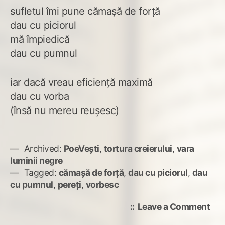
sufletul îmi pune cămașă de forță
dau cu piciorul
mă împiedică
dau cu pumnul
iar dacă vreau eficiență maximă
dau cu vorba
(însă nu mereu reușesc)
Archived:
PoeVești
,
tortura creierului
,
vara
luminii negre
Tagged:
cămașă de forță
,
dau cu piciorul
,
dau
cu pumnul
,
pereți
,
vorbesc
on
Leave a Comment
Ac