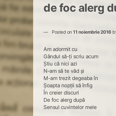
de foc alerg 
Posted on
11 noiembrie 2016
b
Am adormit cu
Gândul să-ți scriu acum
Știu că nici azi
N-am să te văd și
M-am trezit degeaba în
Șoapta nopții să înfig
În creier discuri
De foc alerg după
Sensul cuvintelor mele