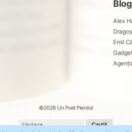
Blog
Alex H
Dragoș
Emil C
Gadge
Agenți
©2026 Un Poet Pierdut
Caută
după: