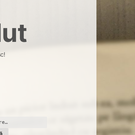
dut
c!