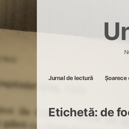
Skip
to
Un
content
N
Jurnal de lectură
Șoarece 
Etichetă:
de fo