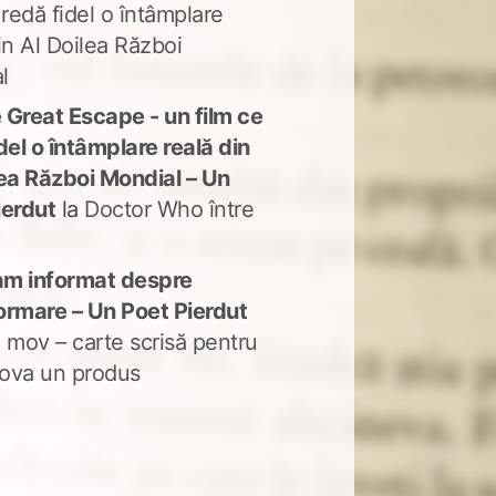
 redă fidel o întâmplare
in Al Doilea Război
l
 Great Escape - un film ce
del o întâmplare reală din
lea Război Mondial – Un
ierdut
la
Doctor Who între
m informat despre
ormare – Un Poet Pierdut
 mov – carte scrisă pentru
ova un produs