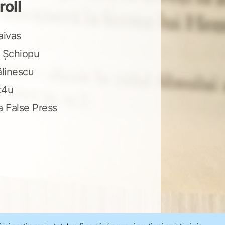
roll
aivas
 Șchiopu
ălinescu
t4u
a False Press