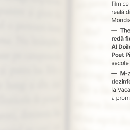
film ce
reală d
Mondia
The
redă fi
Al Doi
Poet P
secole
M-a
dezinf
la
Vaca
a prom