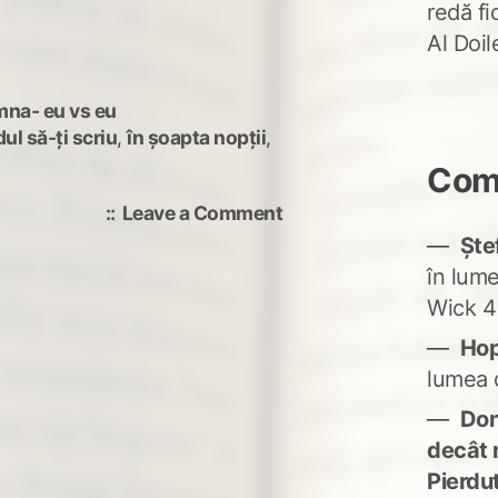
redă fi
Al Doi
mna- eu vs eu
ul să-ți scriu
,
în șoapta nopții
,
Come
on
Leave a Comment
de
Ște
foc
în lum
alerg
Wick 4
după
Ho
lumea 
Don'
decât 
Pierdu