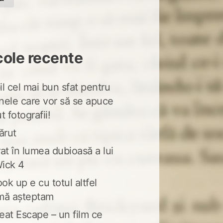
cole recente
l cel mai bun sfat pentru
nele care vor să se apuce
t fotografii!
ărut
at în lumea dubioasă a lui
ick 4
ook up e cu totul altfel
mă așteptam
eat Escape – un film ce