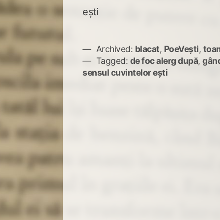
ești
Archived:
blacat
,
PoeVești
,
toa
Tagged:
de foc alerg după
,
gând
sensul cuvintelor ești