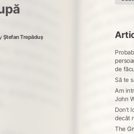
după
Arti
y
Ștefan Trepăduș
Probabi
persoa
de făcu
Să te s
Am intr
John W
Don’t l
decât 
The Gr