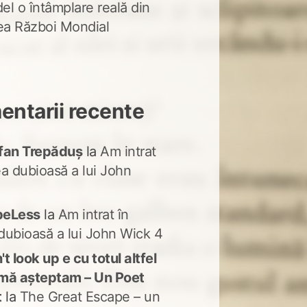
del o întâmplare reală din
lea Război Mondial
ntarii recente
fan Trepăduș
la
Am intrat
ea dubioasă a lui John
peLess
la
Am intrat în
dubioasă a lui John Wick 4
t look up e cu totul altfel
mă așteptam – Un Poet
t
la
The Great Escape – un