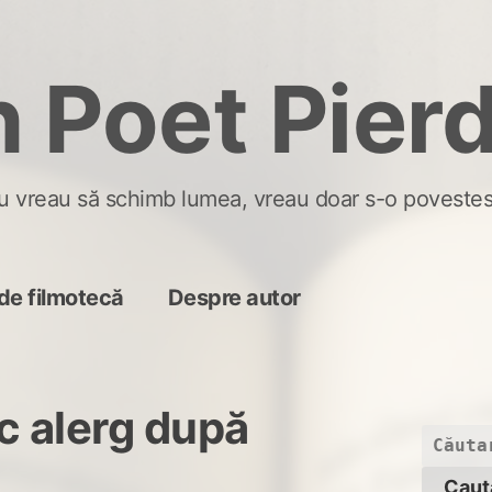
 Poet Pier
u vreau să schimb lumea, vreau doar s-o povestes
de filmotecă
Despre autor
c alerg după
Caută
după: