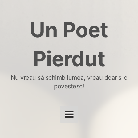
Skip
to
Un Poet
content
Pierdut
Nu vreau să schimb lumea, vreau doar s-o
povestesc!