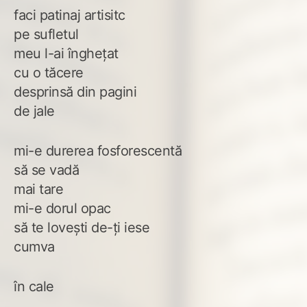
faci patinaj artisitc
pe sufletul
meu l-ai înghețat
cu o tăcere
desprinsă din pagini
de jale
mi-e durerea fosforescentă
să se vadă
mai tare
mi-e dorul opac
să te lovești de-ți iese
cumva
în cale