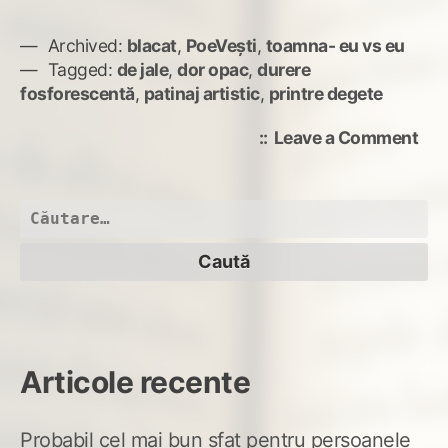
Archived:
blacat
,
PoeVești
,
toamna- eu vs eu
Tagged:
de jale
,
dor opac
,
durere
fosforescentă
,
patinaj artistic
,
printre degete
on
Leave a Comment
dr
de
2
Caută
după:
Articole recente
Probabil cel mai bun sfat pentru persoanele