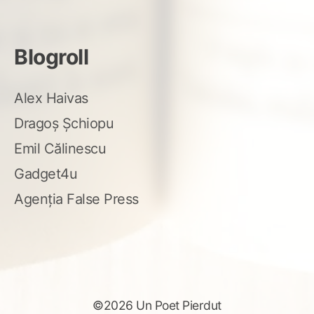
Blogroll
Alex Haivas
Dragoș Șchiopu
Emil Călinescu
Gadget4u
Agenția False Press
©2026 Un Poet Pierdut