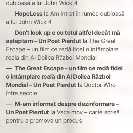
dubioasă a lui John Wick 4
HopeLess
la
Am intrat în lumea dubioasă
a lui John Wick 4
Don't look up e cu totul altfel decât mă
așteptam – Un Poet Pierdut
la
The Great
Escape – un film ce redă fidel o întâmplare
reală din Al Doilea Război Mondial
The Great Escape - un film ce redă fidel
o întâmplare reală din Al Doilea Război
Mondial – Un Poet Pierdut
la
Doctor Who
între secole
M-am informat despre dezinformare –
Un Poet Pierdut
la
Vaca mov – carte scrisă
pentru a promova un produs