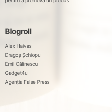
pentru a promova un produs
Blogroll
Alex Haivas
Dragoș Șchiopu
Emil Călinescu
Gadget4u
Agenția False Press