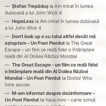
Ștefan Trepăduș
la
Am intrat în lumea
dubioasă a lui John Wick 4
HopeLess
la
Am intrat în lumea dubioasă
a lui John Wick 4
Don't look up e cu totul altfel decât mă
așteptam – Un Poet Pierdut
la
The Great
Escape – un film ce redă fidel o întâmplare
reală din Al Doilea Război Mondial
The Great Escape - un film ce redă fidel
o întâmplare reală din Al Doilea Război
Mondial – Un Poet Pierdut
la
Doctor Who
între secole
M-am informat despre dezinformare –
Un Poet Pierdut
la
Vaca mov – carte scrisă