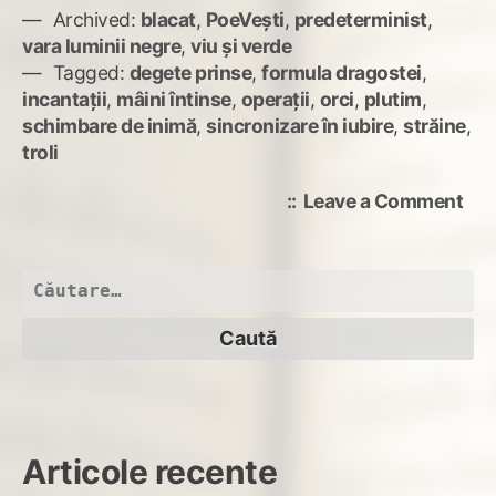
Archived:
blacat
,
PoeVești
,
predeterminist
,
vara luminii negre
,
viu și verde
Tagged:
degete prinse
,
formula dragostei
,
incantații
,
mâini întinse
,
operații
,
orci
,
plutim
,
schimbare de inimă
,
sincronizare în iubire
,
străine
,
troli
on
Leave a Comment
Sin
am
Caută
după:
Articole recente