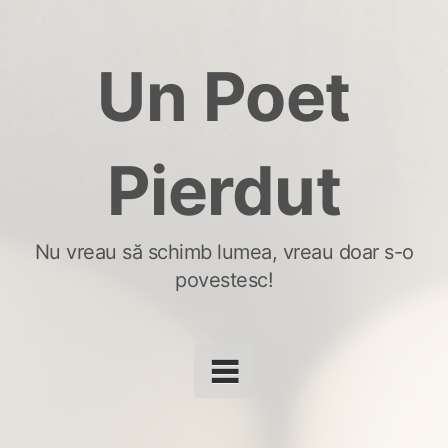
Skip
to
Un Poet
content
Pierdut
Nu vreau să schimb lumea, vreau doar s-o
povestesc!