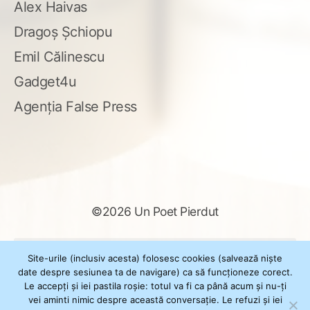
Alex Haivas
Dragoș Șchiopu
Emil Călinescu
Gadget4u
Agenția False Press
©2026 Un Poet Pierdut
Caută
Site-urile (inclusiv acesta) folosesc cookies (salvează niște
după:
date despre sesiunea ta de navigare) ca să funcționeze corect.
Le accepți și iei pastila roșie: totul va fi ca până acum și nu-ți
vei aminti nimic despre această conversație. Le refuzi și iei