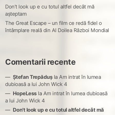
Don’t look up e cu totul altfel decât mă
așteptam
The Great Escape – un film ce redă fidel o
întâmplare reală din Al Doilea Război Mondial
Comentarii recente
Ștefan Trepăduș
la
Am intrat în lumea
dubioasă a lui John Wick 4
HopeLess
la
Am intrat în lumea dubioasă
a lui John Wick 4
Don't look up e cu totul altfel decât mă