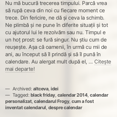
Nu mă bucură trecerea timpului. Parcă vrea
să rupă ceva din noi cu fiecare moment ce
trece. Din fericire, ne dă şi ceva la schimb.
Ne plimbă şi ne pune în diferite situaţii şi tot
cu ajutorul lui le rezolvăm sau nu. Timpul e
un hoţ prost: se fură singur. Nu ştiu cum de
reuşeşte. Aşa că oamenii, în urmă cu mii de
ani, au început să îl prindă şi să îl pună în
calendare. Au alergat mult după el, ...
Citește
mai departe!
Archived:
altceva
,
idei
Tagged:
black friday
,
calendar 2014
,
calendar
personalizat
,
calendarul Frogy
,
cum a fost
inventat calendarul
,
despre calendar