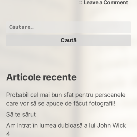
on
Leave a Comment
Bla
Frid
cal
Caută
şi
după:
cu
tre
tim
Articole recente
Probabil cel mai bun sfat pentru persoanele
care vor să se apuce de făcut fotografii!
Să te sărut
Am intrat în lumea dubioasă a lui John Wick
4