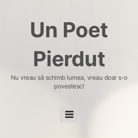
Skip
to
Un Poet
content
Pierdut
Nu vreau să schimb lumea, vreau doar s-o
povestesc!