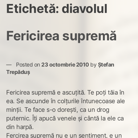
Etichetă:
diavolul
Fericirea supremă
Posted on
23 octombrie 2010
by
Ștefan
Trepăduș
Fericirea supremă e ascuțită. Te poți tăia în
ea. Se ascunde în colțurile întunecoase ale
minții. Te face s-o dorești, ca un drog
puternic. Îți apucă venele și cântă la ele ca
din harpă.
Fercirea supremă nu e un sentiment, e un