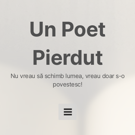
Skip
to
Un Poet
content
Pierdut
Nu vreau să schimb lumea, vreau doar s-o
povestesc!