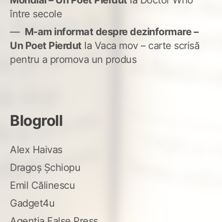
Mondial – Un Poet Pierdut
la
Doctor Who
între secole
M-am informat despre dezinformare –
Un Poet Pierdut
la
Vaca mov – carte scrisă
pentru a promova un produs
Blogroll
Alex Haivas
Dragoș Șchiopu
Emil Călinescu
Gadget4u
Agenția False Press