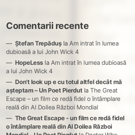
Comentarii recente
Ștefan Trepăduș
la
Am intrat în lumea
dubioasă a lui John Wick 4
HopeLess
la
Am intrat în lumea dubioasă
a lui John Wick 4
Don't look up e cu totul altfel decât mă
așteptam – Un Poet Pierdut
la
The Great
Escape – un film ce redă fidel o întâmplare
reală din Al Doilea Război Mondial
The Great Escape - un film ce redă fidel
o întâmplare reală din Al Doilea Război