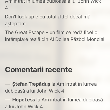
Am intrat în lumea dubioasă a lui John Wick
4
Don’t look up e cu totul altfel decât mă
așteptam
The Great Escape – un film ce redă fidel o
întâmplare reală din Al Doilea Război Mondial
Comentarii recente
Ștefan Trepăduș
la
Am intrat în lumea
dubioasă a lui John Wick 4
HopeLess
la
Am intrat în lumea dubioasă
a lui John Wick 4