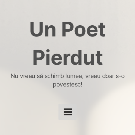
Skip
to
Un Poet
content
Pierdut
Nu vreau să schimb lumea, vreau doar s-o
povestesc!