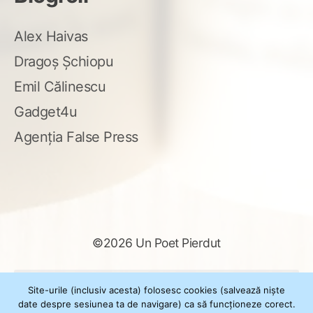
Alex Haivas
Dragoș Șchiopu
Emil Călinescu
Gadget4u
Agenția False Press
©2026 Un Poet Pierdut
Caută
Site-urile (inclusiv acesta) folosesc cookies (salvează niște
după:
date despre sesiunea ta de navigare) ca să funcționeze corect.