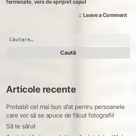
fermecate
,
vers de sprijinit capul
on
Leave a Comment
Con
Luc
Caută
după:
Articole recente
Probabil cel mai bun sfat pentru persoanele
care vor să se apuce de făcut fotografii!
Să te sărut