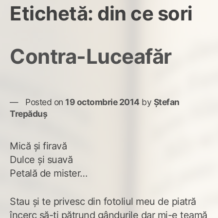
Etichetă:
din ce sori
Contra-Luceafăr
Posted on
19 octombrie 2014
by
Ștefan
Trepăduș
Mică și firavă
Dulce și suavă
Petală de mister…
Stau și te privesc din fotoliul meu de piatră
încerc să-ți pătrund gândurile dar mi-e teamă