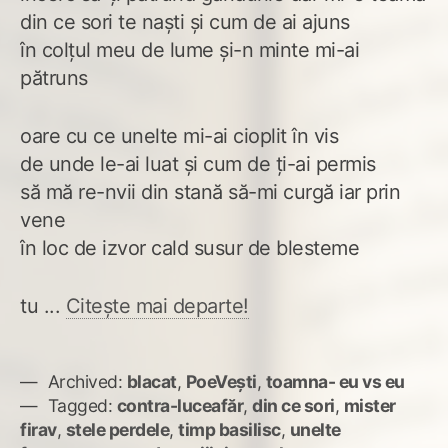
din ce sori te naști și cum de ai ajuns
în colțul meu de lume și-n minte mi-ai
pătruns
oare cu ce unelte mi-ai cioplit în vis
de unde le-ai luat și cum de ți-ai permis
să mă re-nvii din stană să-mi curgă iar prin
vene
în loc de izvor cald susur de blesteme
tu ...
Citește mai departe!
Archived:
blacat
,
PoeVești
,
toamna- eu vs eu
Tagged:
contra-luceafăr
,
din ce sori
,
mister
firav
,
stele perdele
,
timp basilisc
,
unelte