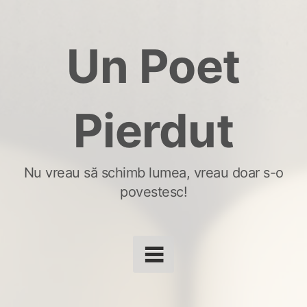
Skip
to
Un Poet
content
Pierdut
Nu vreau să schimb lumea, vreau doar s-o
povestesc!