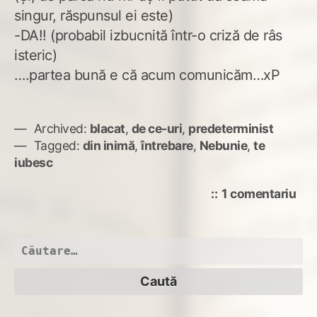
singur, răspunsul ei este)
-DA!! (probabil izbucnită într-o criză de râs
isteric)
….partea bună e că acum comunicăm…xP
Archived:
blacat
,
de ce-uri
,
predeterminist
Tagged:
din inimă
,
întrebare
,
Nebunie
,
te
iubesc
la
1 comentariu
Neb
vin
din
Caută
după: