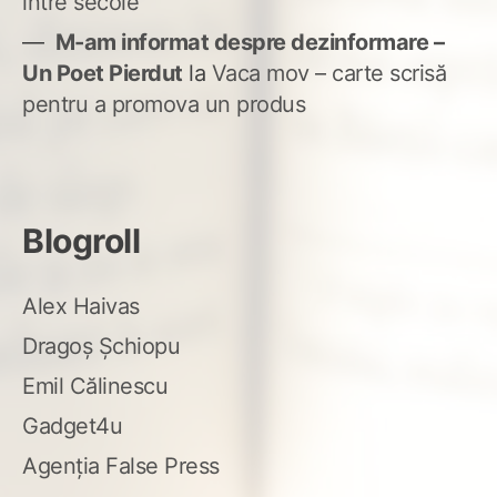
între secole
M-am informat despre dezinformare –
Un Poet Pierdut
la
Vaca mov – carte scrisă
pentru a promova un produs
Blogroll
Alex Haivas
Dragoș Șchiopu
Emil Călinescu
Gadget4u
Agenția False Press