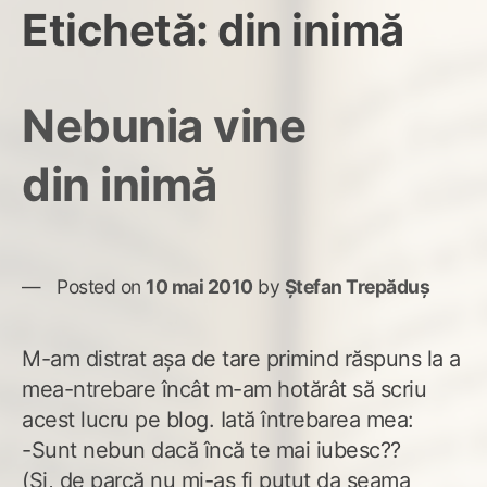
Etichetă:
din inimă
Nebunia vine
din inimă
Posted on
10 mai 2010
by
Ștefan Trepăduș
M-am distrat aşa de tare primind răspuns la a
mea-ntrebare încât m-am hotărât să scriu
acest lucru pe blog. Iată întrebarea mea:
-Sunt nebun dacă încă te mai iubesc??
(Şi, de parcă nu mi-aş fi putut da seama