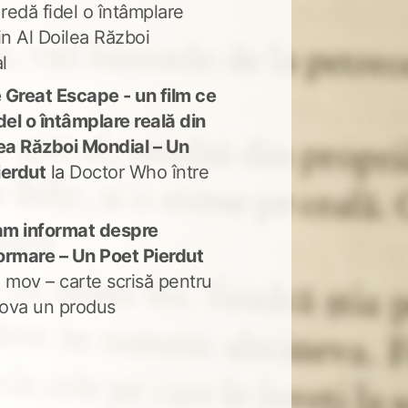
 redă fidel o întâmplare
in Al Doilea Război
l
 Great Escape - un film ce
del o întâmplare reală din
lea Război Mondial – Un
ierdut
la
Doctor Who între
m informat despre
ormare – Un Poet Pierdut
 mov – carte scrisă pentru
ova un produs