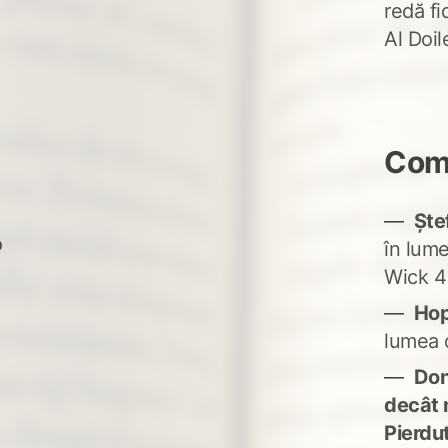
redă fi
Al Doi
Come
Ște
o
în lum
Wick 4
Ho
lumea 
Don'
decât 
Pierdu