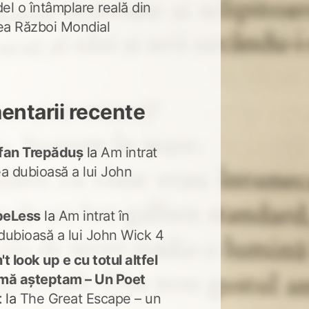
del o întâmplare reală din
lea Război Mondial
ntarii recente
fan Trepăduș
la
Am intrat
ea dubioasă a lui John
peLess
la
Am intrat în
dubioasă a lui John Wick 4
t look up e cu totul altfel
mă așteptam – Un Poet
t
la
The Great Escape – un