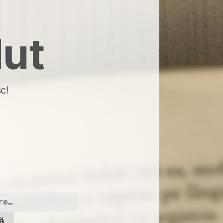
dut
c!