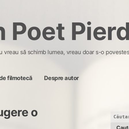
 Poet Pier
u vreau să schimb lumea, vreau doar s-o povestes
de filmotecă
Despre autor
ugere o
Caută
după: