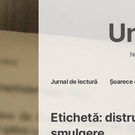
Skip
to
Un
content
N
Jurnal de lectură
Șoarece 
Etichetă:
distr
smulgere