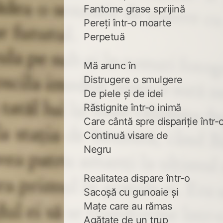
Fantome grase sprijină
Pereți într-o moarte
Perpetuă
Mă arunc în
Distrugere o smulgere
De piele și de idei
Răstignite într-o inimă
Care cântă spre dispariție într-
Continuă visare de
Negru
Realitatea dispare într-o
Sacoșă cu gunoaie și
Mațe care au rămas
Agățate de un trup