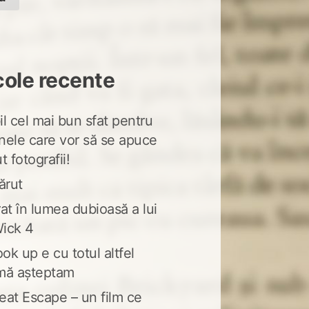
cole recente
l cel mai bun sfat pentru
nele care vor să se apuce
t fotografii!
ărut
at în lumea dubioasă a lui
ick 4
ook up e cu totul altfel
mă așteptam
eat Escape – un film ce