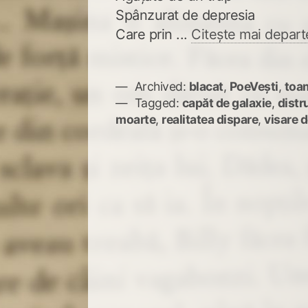
Spânzurat de depresia
Care prin ...
Citește mai depart
Archived:
blacat
,
PoeVești
,
toa
Tagged:
capăt de galaxie
,
distr
moarte
,
realitatea dispare
,
visare 