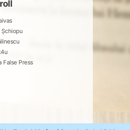
roll
aivas
 Șchiopu
ălinescu
t4u
a False Press