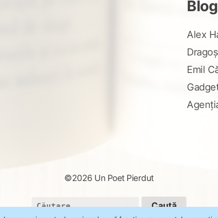
Blog
Alex H
Dragoș
Emil C
Gadge
Agenți
©2026 Un Poet Pierdut
Caută
după: