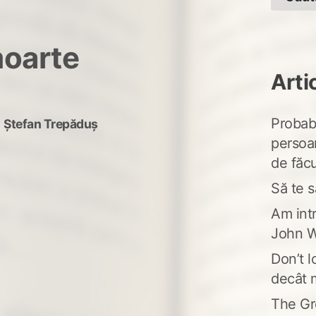
moarte
Arti
Probabi
y
Ștefan Trepăduș
persoa
de făcu
Să te s
Am intr
John W
Don’t l
decât 
The Gr