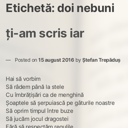
Etichetă:
doi nebuni
ți-am scris iar
Posted on
15 august 2016
by
Ștefan Trepăduș
Hai să vorbim
Să râdem până la stele
Cu îmbrățișări ca de menghină
Șoaptele să șerpuiască pe gâturile noastre
Să oprim timpul între buze
Să jucăm jocul dragostei
Fără să respectăm regulile