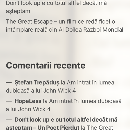
Don’t look up e cu totul altfel decât mă
așteptam
The Great Escape – un film ce redă fidel o
întâmplare reală din Al Doilea Război Mondial
Comentarii recente
Ștefan Trepăduș
la
Am intrat în lumea
dubioasă a lui John Wick 4
HopeLess
la
Am intrat în lumea dubioasă
a lui John Wick 4
Don't look up e cu totul altfel decât mă
așteptam – Un Poet Pierdut
la
The Great