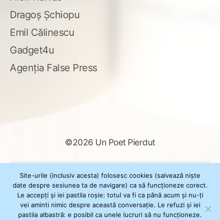
Dragoș Șchiopu
Emil Călinescu
Gadget4u
Agenția False Press
©2026 Un Poet Pierdut
Caută
Site-urile (inclusiv acesta) folosesc cookies (salvează niște
după:
date despre sesiunea ta de navigare) ca să funcționeze corect.
Le accepți și iei pastila roșie: totul va fi ca până acum și nu-ți
vei aminti nimic despre această conversație. Le refuzi și iei
pastila albastră: e posibil ca unele lucruri să nu funcționeze.
Powered by
WordPress