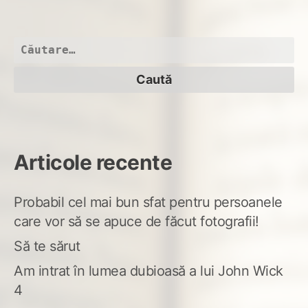
ți-
am
scr
Caută
iar
după:
Articole recente
Probabil cel mai bun sfat pentru persoanele
care vor să se apuce de făcut fotografii!
Să te sărut
Am intrat în lumea dubioasă a lui John Wick
4