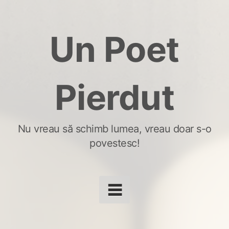
Skip
to
Un Poet
content
Pierdut
Nu vreau să schimb lumea, vreau doar s-o
povestesc!