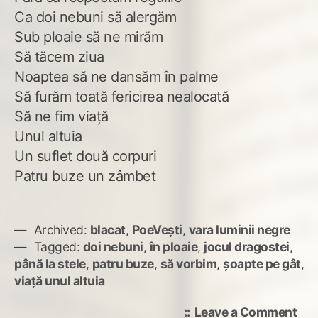
Ca doi nebuni să alergăm
Sub ploaie să ne mirăm
Să tăcem ziua
Noaptea să ne dansăm în palme
Să furăm toată fericirea nealocată
Să ne fim viață
Unul altuia
Un suflet două corpuri
Patru buze un zâmbet
Archived:
blacat
,
PoeVești
,
vara luminii negre
Tagged:
doi nebuni
,
în ploaie
,
jocul dragostei
,
până la stele
,
patru buze
,
să vorbim
,
șoapte pe gât
,
viață unul altuia
on
Leave a Comment