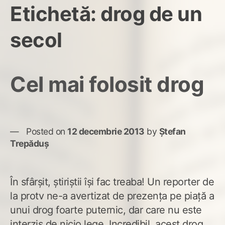
Etichetă:
drog de un
secol
Cel mai folosit drog
Posted on
12 decembrie 2013
by
Ștefan
Trepăduș
În sfârşit, ştiriştii îşi fac treaba! Un reporter de
la protv ne-a avertizat de prezenţa pe piaţă a
unui drog foarte puternic, dar care nu este
interzis de nicio lege. Incredibil, acest drog