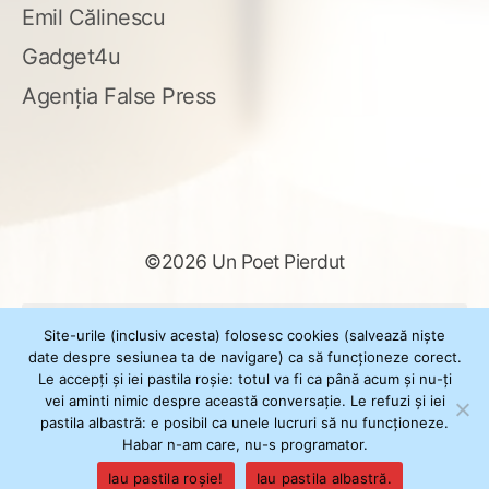
Emil Călinescu
Gadget4u
Agenția False Press
©2026 Un Poet Pierdut
Caută
Site-urile (inclusiv acesta) folosesc cookies (salvează niște
după:
date despre sesiunea ta de navigare) ca să funcționeze corect.
Le accepți și iei pastila roșie: totul va fi ca până acum și nu-ți
vei aminti nimic despre această conversație. Le refuzi și iei
pastila albastră: e posibil ca unele lucruri să nu funcționeze.
Powered by
WordPress
Habar n-am care, nu-s programator.
Theme
XSimply
by Il Jester
Iau pastila roșie!
Iau pastila albastră.