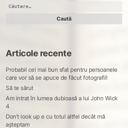
folo
Caută
dro
după:
Articole recente
Probabil cel mai bun sfat pentru persoanele
care vor să se apuce de făcut fotografii!
Să te sărut
Am intrat în lumea dubioasă a lui John Wick
4
Don’t look up e cu totul altfel decât mă
așteptam