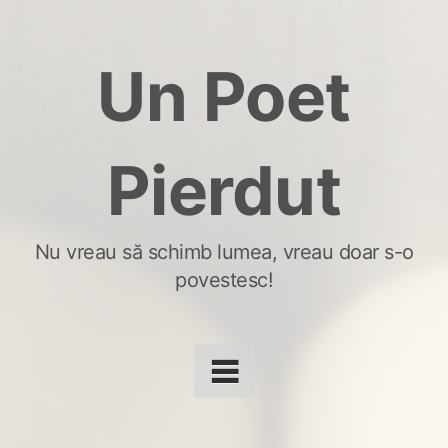
Skip
to
Un Poet
content
Pierdut
Nu vreau să schimb lumea, vreau doar s-o
povestesc!