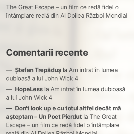
The Great Escape – un film ce redă fidel o
întâmplare reală din Al Doilea Război Mondial
Comentarii recente
Ștefan Trepăduș
la
Am intrat în lumea
dubioasă a lui John Wick 4
HopeLess
la
Am intrat în lumea dubioasă
a lui John Wick 4
Don't look up e cu totul altfel decât mă
așteptam – Un Poet Pierdut
la
The Great
Escape – un film ce redă fidel o întâmplare
reală din Al Doilea Război Mondial