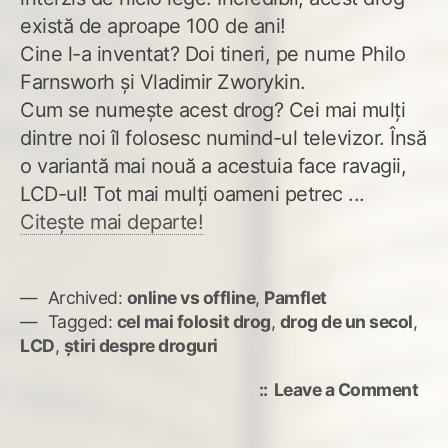
există de aproape 100 de ani!
Cine l-a inventat? Doi tineri, pe nume Philo
Farnsworh şi Vladimir Zworykin.
Cum se numeşte acest drog? Cei mai mulţi
dintre noi îl folosesc numind-ul televizor. Însă
o variantă mai nouă a acestuia face ravagii,
LCD-ul! Tot mai mulţi oameni petrec ...
Citește mai departe!
Archived:
online vs offline
,
Pamflet
Tagged:
cel mai folosit drog
,
drog de un secol
,
LCD
,
ştiri despre droguri
on
Leave a Comment
Cel
mai