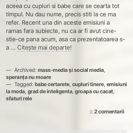
aceea cu cupluri si babe care se cearta tot
timpul. Nu dau nume, precis stiti la ce ma
refer. Recent una din aceste emisiuni a
ramas fara subiecte, nu ca ar fi avut cine-
stie-ce pana acum, asa ca prezentatoarea s-
a ...
Citește mai departe!
Archived:
mass-media și social media
,
speranța nu moare
Tagged:
babe certarete
,
cupluri tinere
,
emisiuni
la moda
,
grad de inteligenta
,
groapa cu cacat
,
sfaturi rele
la
2 comentarii
O
gro
cu