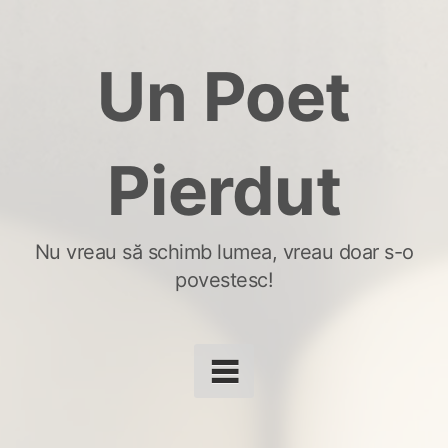
Skip
to
Un Poet
content
Pierdut
Nu vreau să schimb lumea, vreau doar s-o
povestesc!