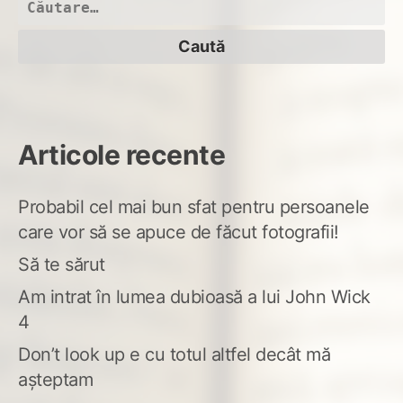
Caută
cac
după:
Articole recente
Probabil cel mai bun sfat pentru persoanele
care vor să se apuce de făcut fotografii!
Să te sărut
Am intrat în lumea dubioasă a lui John Wick
4
Don’t look up e cu totul altfel decât mă
așteptam