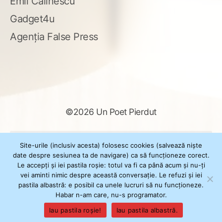
Emil Călinescu
Gadget4u
Agenția False Press
©2026 Un Poet Pierdut
Caută
Site-urile (inclusiv acesta) folosesc cookies (salvează niște
după:
date despre sesiunea ta de navigare) ca să funcționeze corect.
Le accepți și iei pastila roșie: totul va fi ca până acum și nu-ți
vei aminti nimic despre această conversație. Le refuzi și iei
pastila albastră: e posibil ca unele lucruri să nu funcționeze.
Powered by
WordPress
Habar n-am care, nu-s programator.
Theme
XSimply
by Il Jester
Iau pastila roșie!
Iau pastila albastră.