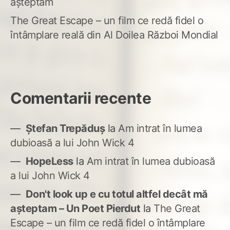
așteptam
The Great Escape – un film ce redă fidel o
întâmplare reală din Al Doilea Război Mondial
Comentarii recente
Ștefan Trepăduș
la
Am intrat în lumea
dubioasă a lui John Wick 4
HopeLess
la
Am intrat în lumea dubioasă
a lui John Wick 4
Don't look up e cu totul altfel decât mă
așteptam – Un Poet Pierdut
la
The Great
Escape – un film ce redă fidel o întâmplare