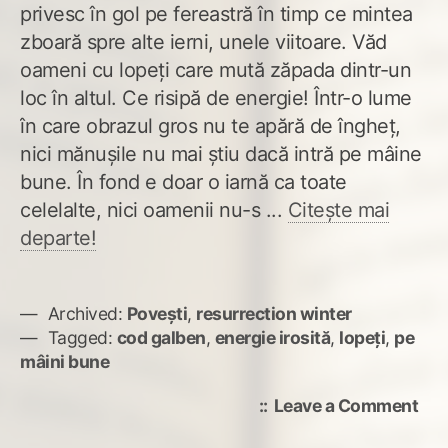
privesc în gol pe fereastră în timp ce mintea
zboară spre alte ierni, unele viitoare. Văd
oameni cu lopeţi care mută zăpada dintr-un
loc în altul. Ce risipă de energie! Într-o lume
în care obrazul gros nu te apără de îngheţ,
nici mănuşile nu mai ştiu dacă intră pe mâine
bune. În fond e doar o iarnă ca toate
celelalte, nici oamenii nu-s ...
Citește mai
departe!
Archived:
Povești
,
resurrection winter
Tagged:
cod galben
,
energie irosită
,
lopeţi
,
pe
mâini bune
on
Leave a Comment
Filo