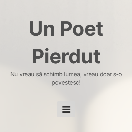
Skip
to
Un Poet
content
Pierdut
Nu vreau să schimb lumea, vreau doar s-o
povestesc!