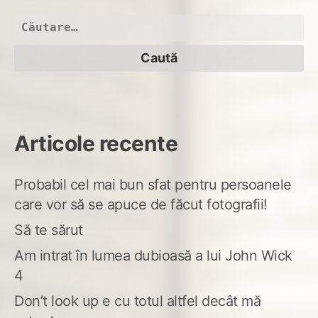
cod
gal
Caută
(de
după:
iar
Articole recente
Probabil cel mai bun sfat pentru persoanele
care vor să se apuce de făcut fotografii!
Să te sărut
Am intrat în lumea dubioasă a lui John Wick
4
Don’t look up e cu totul altfel decât mă