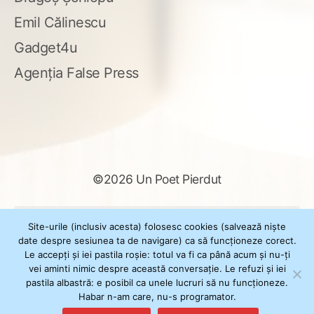
Emil Călinescu
Gadget4u
Agenția False Press
©2026 Un Poet Pierdut
Caută
Site-urile (inclusiv acesta) folosesc cookies (salvează niște
după:
date despre sesiunea ta de navigare) ca să funcționeze corect.
Le accepți și iei pastila roșie: totul va fi ca până acum și nu-ți
vei aminti nimic despre această conversație. Le refuzi și iei
pastila albastră: e posibil ca unele lucruri să nu funcționeze.
Powered by
WordPress
Habar n-am care, nu-s programator.
Theme
XSimply
by Il Jester