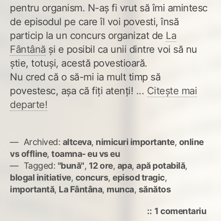
pentru organism. N-aș fi vrut să îmi amintesc
de episodul pe care îl voi povesti, însă
particip la un concurs organizat de
La
Fântână
și e posibil ca unii dintre voi să nu
știe, totuși, acestă povestioară.
Nu cred că o să-mi ia mult timp să
povestesc, așa că fiți atenți! ...
Citește mai
departe!
Archived:
altceva
,
nimicuri importante
,
online
vs offline
,
toamna- eu vs eu
Tagged:
"bună"
,
12 ore
,
apa
,
apă potabilă
,
blogal initiative
,
concurs
,
episod tragic
,
importantă
,
La Fântâna
,
munca
,
sănătos
la
1 comentariu