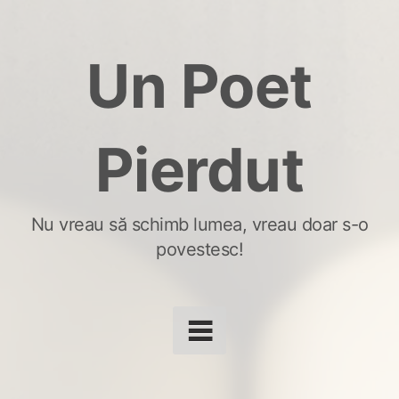
Skip
to
Un Poet
content
Pierdut
Nu vreau să schimb lumea, vreau doar s-o
povestesc!