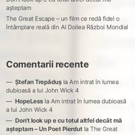
așteptam
The Great Escape – un film ce redă fidel o
întâmplare reală din Al Doilea Război Mondial
Comentarii recente
Ștefan Trepăduș
la
Am intrat în lumea
dubioasă a lui John Wick 4
HopeLess
la
Am intrat în lumea dubioasă
a lui John Wick 4
Don't look up e cu totul altfel decât mă
așteptam – Un Poet Pierdut
la
The Great