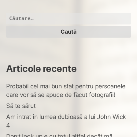
Ap
e
bun
Caută
după:
Articole recente
Probabil cel mai bun sfat pentru persoanele
care vor să se apuce de făcut fotografii!
Să te sărut
Am intrat în lumea dubioasă a lui John Wick
4
Don’t look up e cu totul altfel decât mă