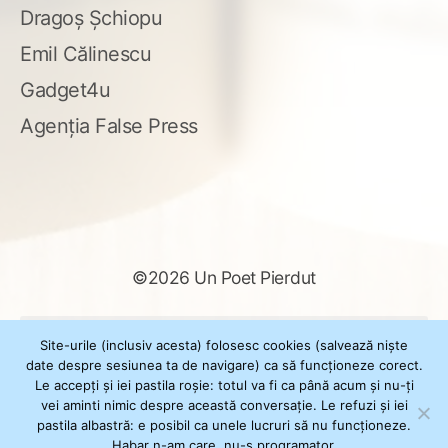
Dragoș Șchiopu
Emil Călinescu
Gadget4u
Agenția False Press
©2026 Un Poet Pierdut
Caută
Site-urile (inclusiv acesta) folosesc cookies (salvează niște
după:
date despre sesiunea ta de navigare) ca să funcționeze corect.
Le accepți și iei pastila roșie: totul va fi ca până acum și nu-ți
vei aminti nimic despre această conversație. Le refuzi și iei
pastila albastră: e posibil ca unele lucruri să nu funcționeze.
Powered by
WordPress
Habar n-am care, nu-s programator.