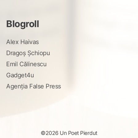
Blogroll
Alex Haivas
Dragoș Șchiopu
Emil Călinescu
Gadget4u
Agenția False Press
©2026 Un Poet Pierdut