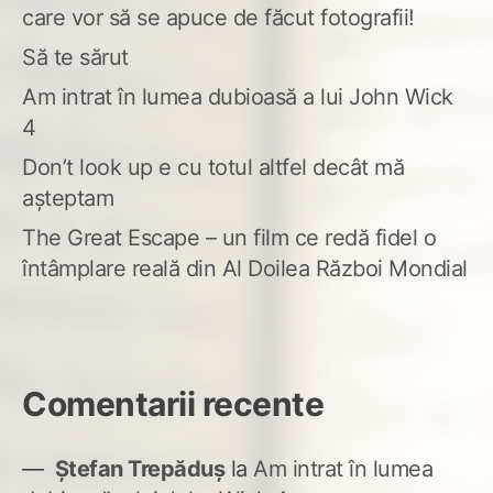
care vor să se apuce de făcut fotografii!
Să te sărut
Am intrat în lumea dubioasă a lui John Wick
4
Don’t look up e cu totul altfel decât mă
așteptam
The Great Escape – un film ce redă fidel o
întâmplare reală din Al Doilea Război Mondial
Comentarii recente
Ștefan Trepăduș
la
Am intrat în lumea