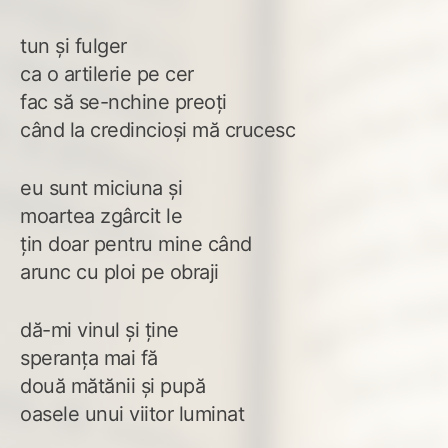
tun și fulger
ca o artilerie pe cer
fac să se-nchine preoți
când la credincioși mă crucesc
eu sunt miciuna și
moartea zgârcit le
țin doar pentru mine când
arunc cu ploi pe obraji
dă-mi vinul și ține
speranța mai fă
două mătănii și pupă
oasele unui viitor luminat