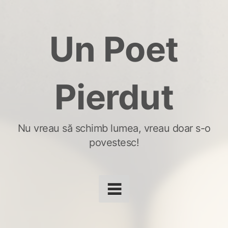
Skip
to
Un Poet
content
Pierdut
Nu vreau să schimb lumea, vreau doar s-o
povestesc!