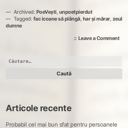
Archived:
PoeVești
,
unpoetpierdut
Tagged:
fac icoane să plângă
,
har și mărar
,
zeul
dumne
on
Leave a Comment
zeu
du
Caută
după:
Articole recente
Probabil cel mai bun sfat pentru persoanele