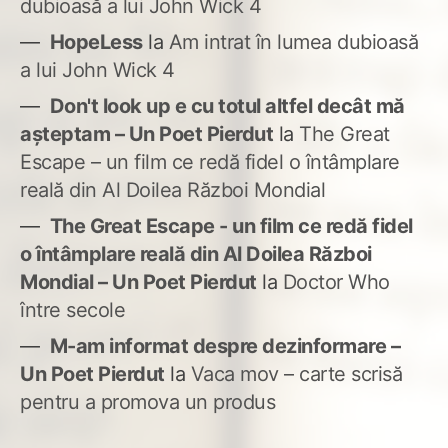
dubioasă a lui John Wick 4
HopeLess
la
Am intrat în lumea dubioasă
a lui John Wick 4
Don't look up e cu totul altfel decât mă
așteptam – Un Poet Pierdut
la
The Great
Escape – un film ce redă fidel o întâmplare
reală din Al Doilea Război Mondial
The Great Escape - un film ce redă fidel
o întâmplare reală din Al Doilea Război
Mondial – Un Poet Pierdut
la
Doctor Who
între secole
M-am informat despre dezinformare –
Un Poet Pierdut
la
Vaca mov – carte scrisă
pentru a promova un produs