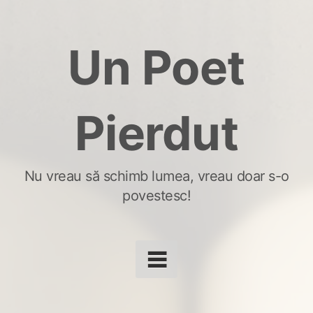
Skip
to
Un Poet
content
Pierdut
Nu vreau să schimb lumea, vreau doar s-o
povestesc!