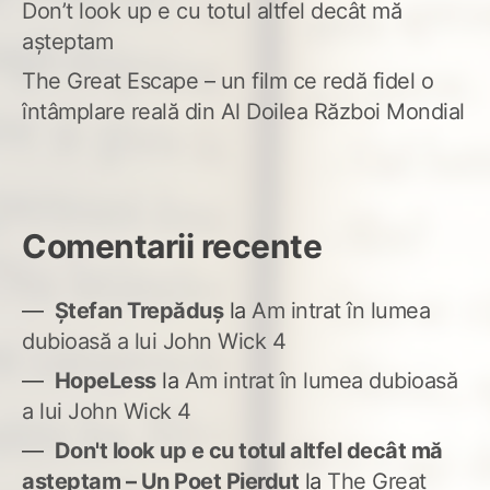
Don’t look up e cu totul altfel decât mă
așteptam
The Great Escape – un film ce redă fidel o
întâmplare reală din Al Doilea Război Mondial
Comentarii recente
Ștefan Trepăduș
la
Am intrat în lumea
dubioasă a lui John Wick 4
HopeLess
la
Am intrat în lumea dubioasă
a lui John Wick 4
Don't look up e cu totul altfel decât mă
așteptam – Un Poet Pierdut
la
The Great