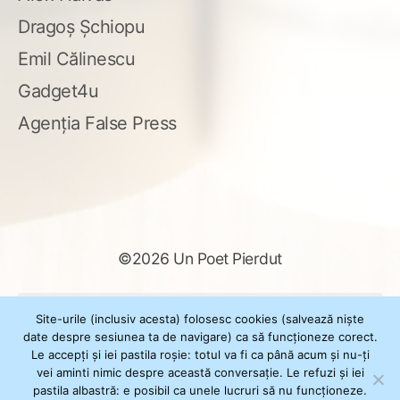
Dragoș Șchiopu
Emil Călinescu
Gadget4u
Agenția False Press
©2026 Un Poet Pierdut
Caută
Site-urile (inclusiv acesta) folosesc cookies (salvează niște
după:
date despre sesiunea ta de navigare) ca să funcționeze corect.
Le accepți și iei pastila roșie: totul va fi ca până acum și nu-ți
vei aminti nimic despre această conversație. Le refuzi și iei
pastila albastră: e posibil ca unele lucruri să nu funcționeze.
Powered by
WordPress