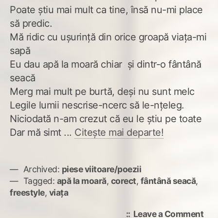
Poate știu mai mult ca tine, însă nu-mi place
să predic.
Mă ridic cu ușurință din orice groapă viața-mi
sapă
Eu dau apă la moară chiar și dintr-o fântână
seacă
Merg mai mult pe burtă, deși nu sunt melc
Legile lumii nescrise-ncerc să le-nțeleg.
Niciodată n-am crezut că eu le știu pe toate
Dar mă simt ...
Citește mai departe!
Archived:
piese viitoare/poezii
Tagged:
apă la moară
,
corect
,
fântână seacă
,
freestyle
,
viața
on
Leave a Comment