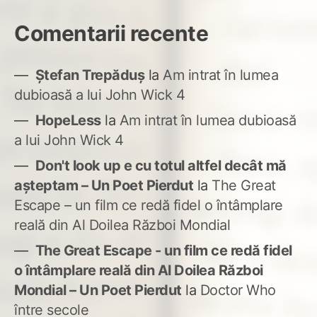
Comentarii recente
Ștefan Trepăduș
la
Am intrat în lumea
dubioasă a lui John Wick 4
HopeLess
la
Am intrat în lumea dubioasă
a lui John Wick 4
Don't look up e cu totul altfel decât mă
așteptam – Un Poet Pierdut
la
The Great
Escape – un film ce redă fidel o întâmplare
reală din Al Doilea Război Mondial
The Great Escape - un film ce redă fidel
o întâmplare reală din Al Doilea Război
Mondial – Un Poet Pierdut
la
Doctor Who
între secole