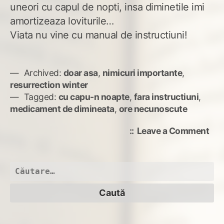
uneori cu capul de nopti, insa diminetile imi
amortizeaza loviturile…
Viata nu vine cu manual de instructiuni!
Archived:
doar asa
,
nimicuri importante
,
resurrection winter
Tagged:
cu capu-n noapte
,
fara instructiuni
,
medicament de dimineata
,
ore necunoscute
on
Leave a Comment
La
cul
de
Caută
sec
după: