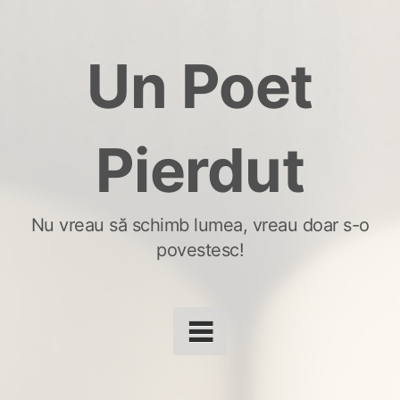
Skip
to
Un Poet
content
Pierdut
Nu vreau să schimb lumea, vreau doar s-o
povestesc!